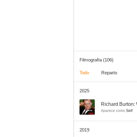
Un espía entre nosotros
8.9
Filmografía (106)
Todo
Reparto
2025
Doctor Who: El fin del tiempo
8.7
--
Richard Burton:
Aparece como
Self
2019