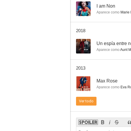
--
I am Non
Aparece como
Marie 
Retorno a Brideshead
2018
7.8
10
Un espía entre n
Aparece como
Aunt M
2013
--
Max Rose
Aparece como
Eva R
La princesa y los duendes
Ver todo
7.3