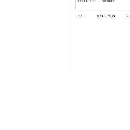
Fecha
Valoración
V
Furia de titanes
7.0
Los hijos del ayer
6.9