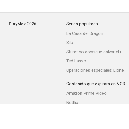
Déjà vu
PlayMax
2026
Series populares
--
La Casa del Dragón
Silo
Stuart no consigue salvar el universo
Ted Lasso
Operaciones especiales: Lioness
Contenido que expirara en VOD
Mantén vivo el sueño
Amazon Prime Video
--
Netflix
Filmin
Movistar+