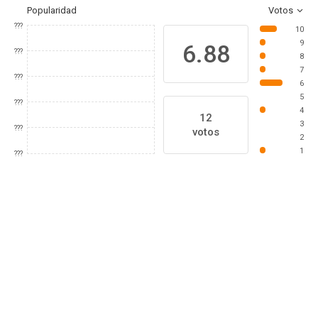
Popularidad
Votos
???
10
9
6.88
???
8
7
???
6
5
???
4
12
3
???
votos
2
1
???