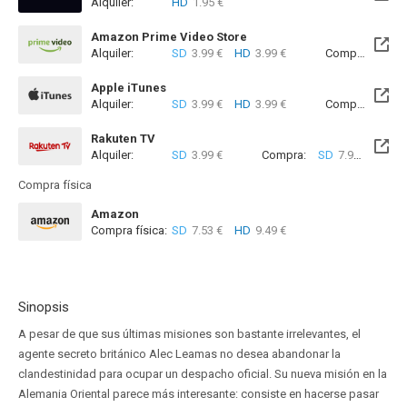
Alquiler:
HD
1.95 €
Disponible hasta el Sab, 05 Dic 2026 (Quedan 3 meses)
Amazon Prime Video Store
Alquiler:
SD
3.99 €
HD
3.99 €
Compra:
SD
7
Apple iTunes
Alquiler:
SD
3.99 €
HD
3.99 €
Compra:
SD
7
Rakuten TV
Alquiler:
SD
3.99 €
Compra:
SD
7.99 €
Compra física
Amazon
Compra física:
SD
7.53 €
HD
9.49 €
Sinopsis
A pesar de que sus últimas misiones son bastante irrelevantes, el
agente secreto británico Alec Leamas no desea abandonar la
clandestinidad para ocupar un despacho oficial. Su nueva misión en la
Alemania Oriental parece más interesante: consiste en hacerse pasar