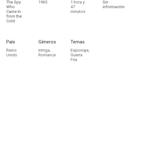
The Spy
1965
1 hora y
Sin
Who
47
información
Came In
minutos
from the
Cold
País
Géneros
Temas
Reino
Intriga
,
Espionaje
,
Unido
Romance
Guerra
Fría