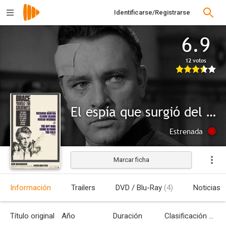
Identificarse/Registrarse
6.9
12 votos
El espía que surgió del frío
Estrenada
Marcar ficha
Información
Trailers
DVD / Blu-Ray
(4)
Noticias
Título original
Año
Duración
Clasificación por edades