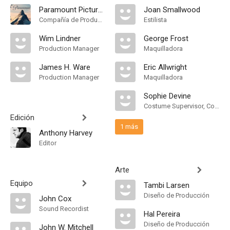
Paramount Pictures
Joan Smallwood
Compañía de Produccion
Estilista
Wim Lindner
George Frost
Production Manager
Maquilladora
James H. Ware
Eric Allwright
Production Manager
Maquilladora
Sophie Devine
Costume Supervisor, Costume Designer
Edición
1 más
Anthony Harvey
Editor
Arte
Equipo
Tambi Larsen
Diseño de Producción
John Cox
Sound Recordist
Hal Pereira
Diseño de Producción
John W. Mitchell