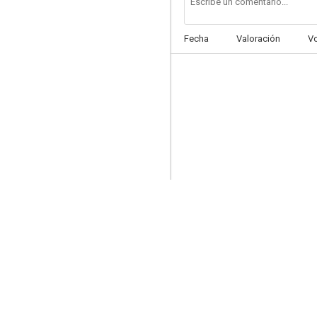
Fecha
Valoración
V
Muchas gracias, Mr. Scrooge
6.3
Buenos días, tristeza
--