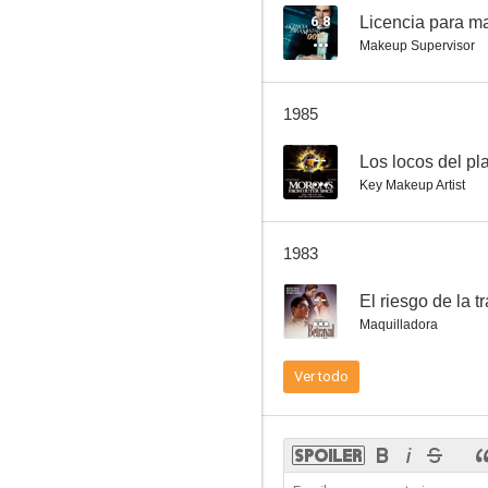
6.8
Licencia para ma
Makeup Supervisor
El león
1985
6.9
--
Los locos del pl
Key Makeup Artist
1983
--
El riesgo de la t
Maquilladora
El espía que surgió del frío
Ver todo
6.5