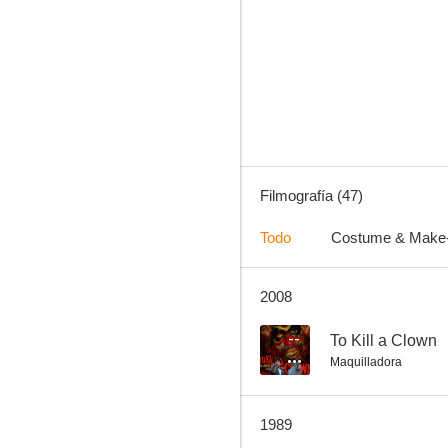
El señor de Ballantry
7.4
Filmografía (47)
Todo
Costume & Make
2008
La reina de África
7.0
--
To Kill a Clown
Maquilladora
1989