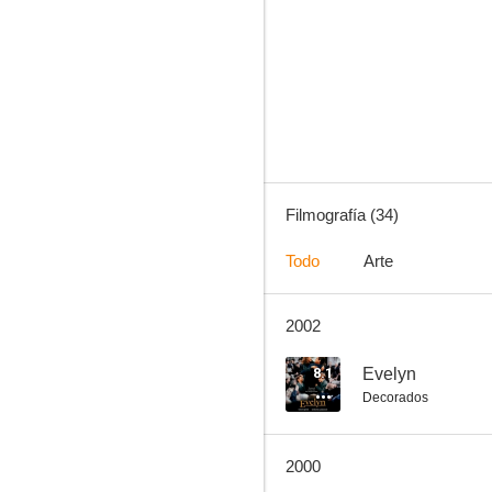
El prado
7.4
Filmografía (34)
Todo
Arte
2002
Dublineses (Los muertos)
6.9
8.1
Evelyn
Decorados
2000