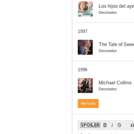
7.0
Los hijos del ay
Decorados
El espía que surgió del frío
1997
5.7
--
The Tale of Sw
Decorados
1996
7.9
Michael Collins
Decorados
Criaturas olvidadas del mundo
Ver todo
5.3