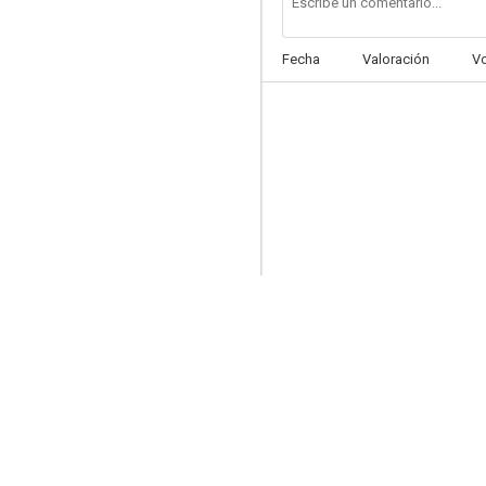
Fecha
Valoración
V
Insertos
1.5
Lionheart
--