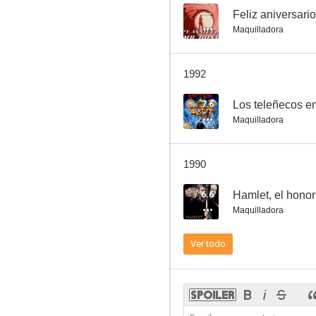
--
Feliz aniversari
Maquilladora
La noche de la iguana
1992
6.6
7.6
Los teleñecos e
Maquilladora
1990
6.6
Hamlet, el hono
Maquilladora
La loca historia del mundo
Ver todo
6.5