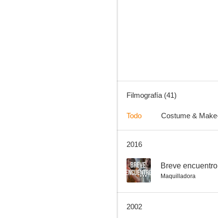
Pasaje a la India
7.2
Filmografía (41)
Todo
Costume & Make
2016
Noche en la ciudad
7.1
--
Breve encuentro
Maquilladora
2002