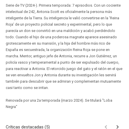
Serie de TV (2024-). Primera temporada: 7 episodios. Con un cociente
intelectual de 242, Antonia Scott es oficialmente la persona más
inteligente de la Tierra. Su inteligencia le valió convertirse en la 'Reina
Roja' de un proyecto policial secreto y experimental, pero lo que
parecía un don se convirtió en una maldición y acabó perdiéndolo
todo. Cuando el hijo de una poderosa magnate aparece asesinado
grotescamente en su mansión, y la hija del hombre más rico de
España es secuestrada, la organización Reina Roja se pone en
marcha. Mentor, antiguo jefe de Antonia, recurre a Jon Gutiérrez, un
policía vasco y temperamental a punto de ser expulsado del cuerpo,
para reactivar a Antonia. El retorcido juego del gato y el ratón en el que
se ven envueltos Jon y Antonia durante su investigación les servirá
también para descubrir que se admiran y complementan mutuamente
casi tanto como se irritan.
Renovada por una 2a temporada (marzo 2024). Se titulará "Loba
Negra"
Críticas destacadas (5)