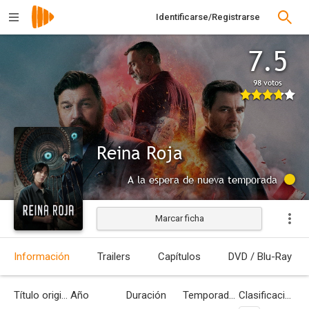
Identificarse/Registrarse
7.5
98 votos
Reina Roja
A la espera de nueva temporada
Marcar ficha
Información
Trailers
Capítulos
DVD / Blu-Ray
Título original
Año
Duración
Temporadas
Clasificación por edades