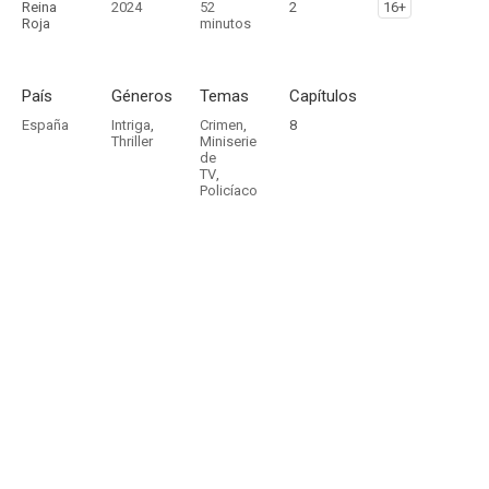
Reina
2024
52
2
16+
Roja
minutos
País
Géneros
Temas
Capítulos
España
Intriga
,
Crimen
,
8
Thriller
Miniserie
de
TV
,
Policíaco