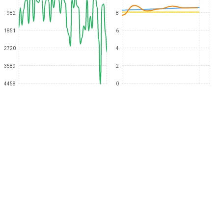
982
8
1851
6
2720
4
3589
2
4458
0