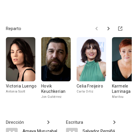
Reparto
Victoria Luengo
Hovik
Celia Freijeiro
Karmele
Keuchkerian
Larrinaga
Antonia Scott
Carla Ortiz
Jon Gutiérrez
Maritxu
Dirección
Escritura
Amaya Muruzabal
Salvador Perpiñá