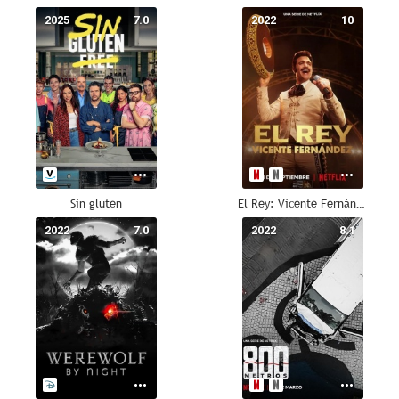
2025
7.0
2022
10
Sin gluten
El Rey: Vicente Fernández
2022
7.0
2022
8.1