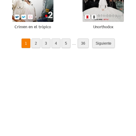
Crimen en el trópico
Unorthodox
...
1
2
3
4
5
36
Siguiente