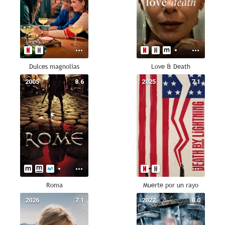
Dulces magnolias
Love & Death
2005
8.6
2025
7.1
Roma
Muerte por un rayo
2026
7.1
2022
8.0