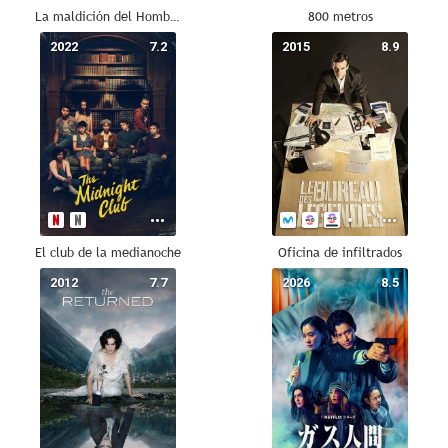
La maldición del Hombre Lobo
800 metros
2022
7.2
2015
8.9
El club de la medianoche
Oficina de infiltrados
2012
7.7
2026
8.5