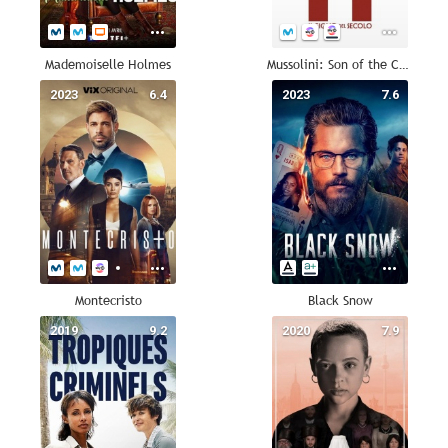
Mademoiselle Holmes
Mussolini: Son of the Century (Mussolini: Il figlio del secolo)
2023
6.4
2023
7.6
Montecristo
Black Snow
2019
9.2
2020
7.9