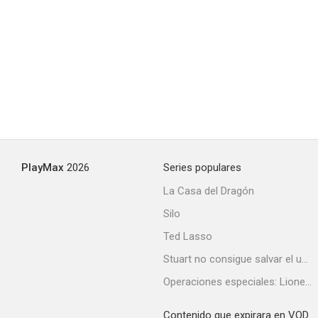
La pequeña Dorrit
--
PlayMax
2026
Series populares
La Casa del Dragón
Silo
No todo amor es hermoso
Ted Lasso
--
Stuart no consigue salvar el universo
Operaciones especiales: Lioness
Contenido que expirara en VOD