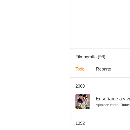
La salida de la luna
8.0
Filmografía (98)
Todo
Reparto
2009
Corazón salvaje
7.9
--
Enséñame a vivi
Aparece como
Glauc
1992