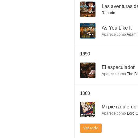
7.4
Reparto
El enigma se llama Juggernaut
--
As You Like It
Aparece como
Adam
7.4
1990
--
El especulador
Aparece como
The Ba
1989
Las aventuras del joven Indiana Jones
7.5
Mi pie izquierdo
6.9
Aparece como
Lord C
Ver todo