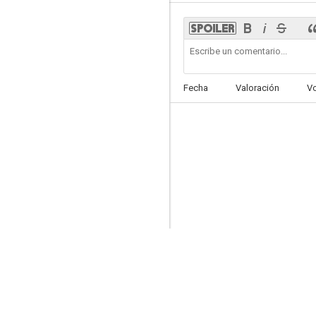
Un horizonte muy lejano
Fecha
Valoración
V
6.0
¿Dónde están los espías?
6.0