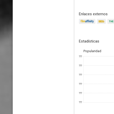
Enlaces externos
Estadísticas
Popularidad
???
???
???
???
???
???