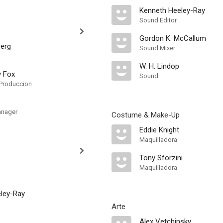
Kenneth Heeley-Ray
Sound Editor
Gordon K. McCallum
berg
Sound Mixer
W. H. Lindop
y Fox
Sound
Produccion
anager
Costume & Make-Up
Eddie Knight
Maquilladora
Tony Sforzini
Maquilladora
ley-Ray
Arte
Alex Vetchinsky