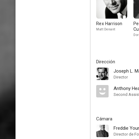
Rex Harrison
Pe
C
Matt Denant
Dor
Dirección
Joseph L. M
Director
Anthony He
Second Assist
Cámara
Freddie You
Director de Fo