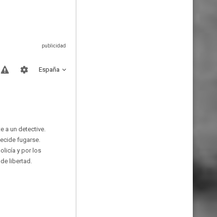
España
e a un detective.
decide fugarse.
licía y por los
de libertad.