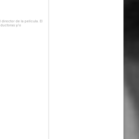
irector de la película. El
oductoras y/o