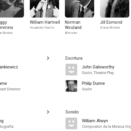
ggy
William Hartnell
Norman
Jill Esmond
ummins
Wooland
Inspector Harris
Grace Winton
a Winton
Minister
Escritura
ankiewicz
John Galsworthy
Guión, Theatre Play
arne
Philip Dunne
ant Director
Guión
Sonido
ng
William Alwyn
tografía
Compositor de la Música Orig