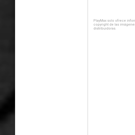
PlayMax solo ofrece inform
copyright de las imágenes
distribuidoras.