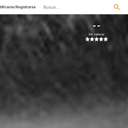
tificarse/Registrarse
--
Sin valorar