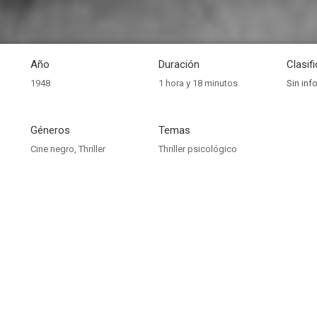
Año
Duración
Clasif
1948
1 hora y 18 minutos
Sin inf
Géneros
Temas
Cine negro
,
Thriller
Thriller psicológico