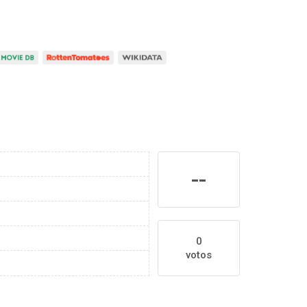
--
0
votos