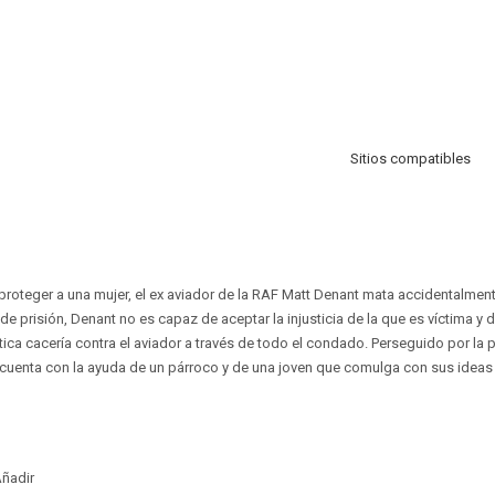
Sitios compatibles
proteger a una mujer, el ex aviador de la RAF Matt Denant mata accidentalment
e prisión, Denant no es capaz de aceptar la injusticia de la que es víctima y 
ca cacería contra el aviador a través de todo el condado. Perseguido por la po
cuenta con la ayuda de un párroco y de una joven que comulga con sus ideas 
ñadir