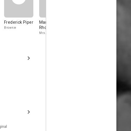
Frederick Piper
Marjorie
Betty Ann
Cyril Cusa
Rhodes
Davies
Brownie
Rodgers
Mrs. Pinkem
Girl in Park
inal