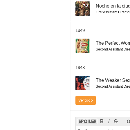
7.2
Noche en la ciu
First Assistant Directo
Escape
1949
--
--
The Perfect Wo
Second Assistant Dire
1948
--
The Weaker Se
Second Assistant Dire
Men of Two Worlds
Ver todo