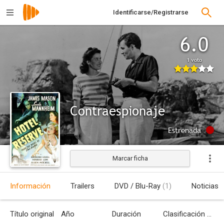
Identificarse/Registrarse
6.0
1 voto
Contraespionaje
Estrenada
Marcar ficha
Información
Trailers
DVD / Blu-Ray
(1)
Noticias
Título original
Año
Duración
Clasificación por edades