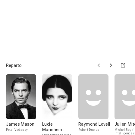
Reparto
James Mason
Lucie
Raymond Lovell
Julien Mit
Mannheim
Peter Vadassy
Robert Duclos
Michel Beghi
intelligence c