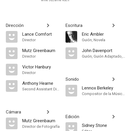
Mme Suzanne Koch
Dirección
Escritura
Lance Comfort
Eric Ambler
Director
Guión, Novela
Mutz Greenbaum
John Davenport
Director
Guión, Guión Adaptado, Adaptation
Victor Hanbury
Director
Sonido
Anthony Hearne
Lennox Berkeley
Second Assistant Director
Compositor de la Música Original, Música
Cámara
Edición
Mutz Greenbaum
Sidney Stone
Director de Fotografía