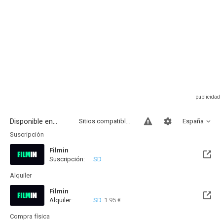
Disponible en...
Sitios compatibles
España
Suscripción
Filmin
Suscripción:
SD
Disponible hasta el Jue, 12 Nov 2026 (Quedan 3 meses)
Alquiler
Filmin
Alquiler:
SD
1.95 €
Disponible hasta el Jue, 12 Nov 2026 (Quedan 3 meses)
Compra física