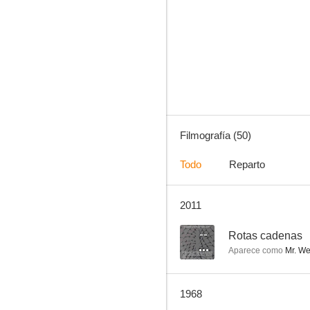
Pygmalion
6.0
Filmografía (50)
Todo
Reparto
2011
Contraespionaje
5.0
--
Rotas cadenas
Aparece como
Mr. W
1968