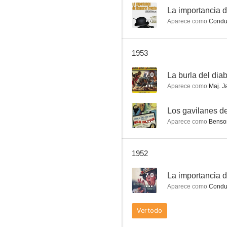
--
La importancia 
Aparece como
Conduc
César y Cleopatra
1953
--
7.0
La burla del dia
Aparece como
Maj. J
--
Los gavilanes de
Aparece como
Benso
1952
Los gavilanes del estrecho
7.0
La importancia 
--
Aparece como
Conduc
Ver todo