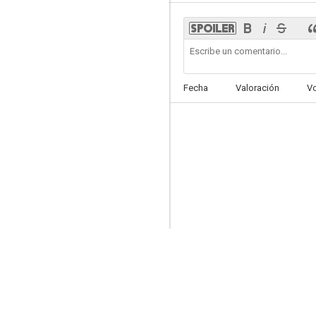
La dama blanca (Reina de espadas)
Fecha
Valoración
V
--
Alma negra
--