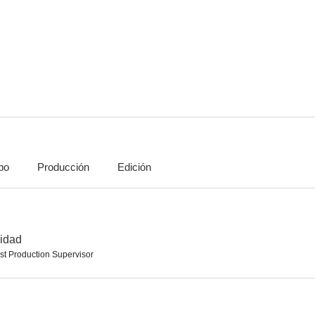
Asesinato por decreto
La sombra del halcón
Odisea bajo
--
--
po
Producción
Edición
La mujer de hierro
El abogado más chalado del juzgado
Rhinest
--
--
vidad
st Production Supervisor