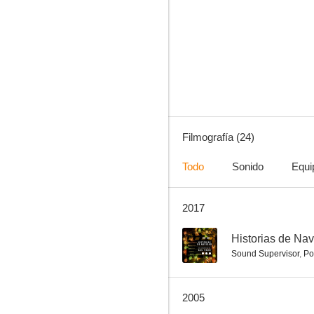
Coche cama a Trieste
--
Filmografía (24)
Todo
Sonido
Equi
2017
Un tiro por la culata
--
--
Historias de Na
Sound Supervisor
,
Po
2005