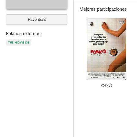
Mejores participaciones
Favorito/a
7.0
Enlaces externos
Porky's
6.0