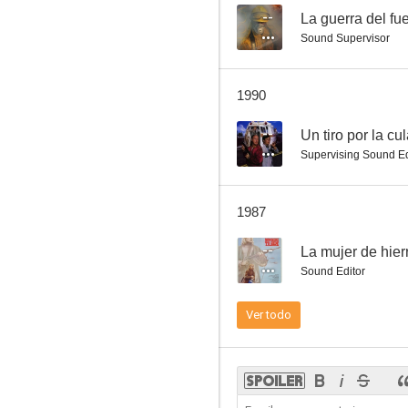
--
La guerra del fu
Sound Supervisor
The Stratford Adventure
1990
--
Un tiro por la cu
Supervising Sound Ed
1987
--
La mujer de hier
Sound Editor
Ver todo