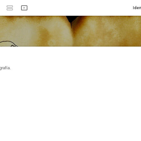
Iden
rafía.