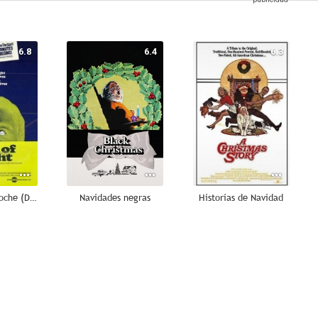
6.8
6.4
6.3
Crimen en la noche (Dead of Night)
Navidades negras
Historias de Navidad
2.0
--
--