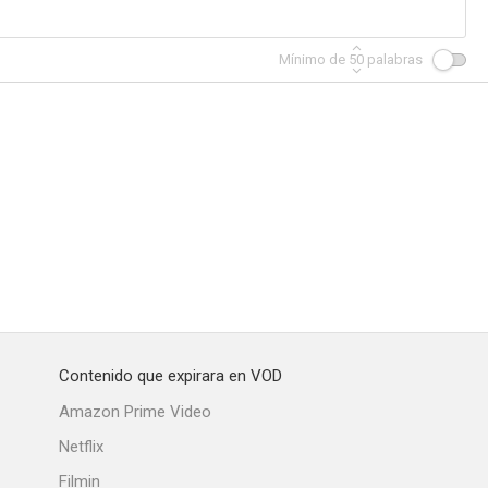
Mínimo de
50
palabras
Contenido que expirara en VOD
Amazon Prime Video
Netflix
Filmin