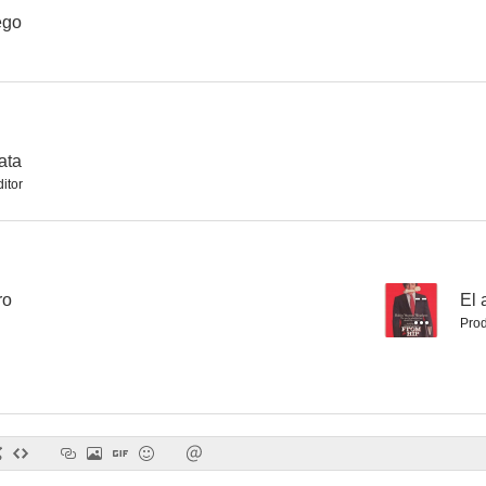
ego
El precio de una vida
Escape
The Weake
lata
itor
ro
--
El 
Prod