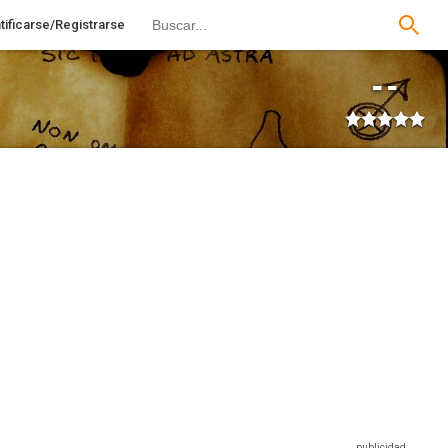
tificarse/Registrarse
--