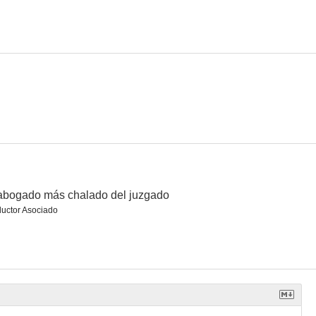
r Sex
La hija de las tinieblas
Uncle Silas
abogado más chalado del juzgado
uctor Asociado