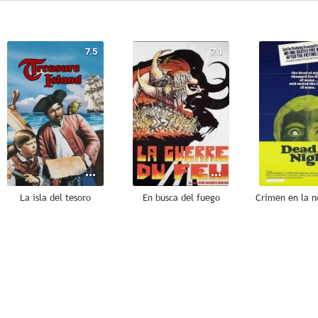
7.5
7.1
La isla del tesoro
En busca del fuego
5.8
5.5