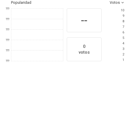
Popularidad
Votos
???
10
9
--
???
8
7
???
6
5
???
4
0
3
???
votos
2
1
???