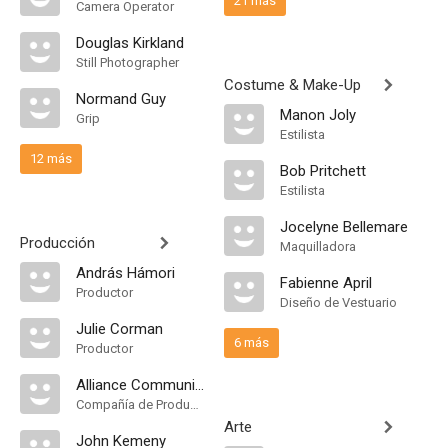
21 más
Camera Operator
Douglas Kirkland
Still Photographer
Costume & Make-Up
Normand Guy
Manon Joly
Grip
Estilista
12 más
Bob Pritchett
Estilista
Jocelyne Bellemare
Producción
Maquilladora
András Hámori
Fabienne April
Productor
Diseño de Vestuario
Julie Corman
6 más
Productor
Alliance Communications
Compañía de Produccion
Arte
John Kemeny