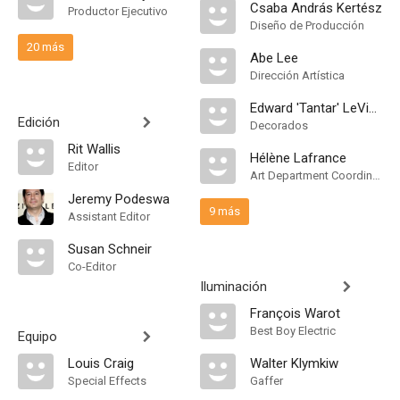
Csaba András Kertész
Productor Ejecutivo
Diseño de Producción
20 más
Abe Lee
Dirección Artística
Edward 'Tantar' LeViseur
Edición
Decorados
Rit Wallis
Hélène Lafrance
Editor
Art Department Coordinator
Jeremy Podeswa
9 más
Assistant Editor
Susan Schneir
Co-Editor
Iluminación
François Warot
Best Boy Electric
Equipo
Louis Craig
Walter Klymkiw
Special Effects
Gaffer