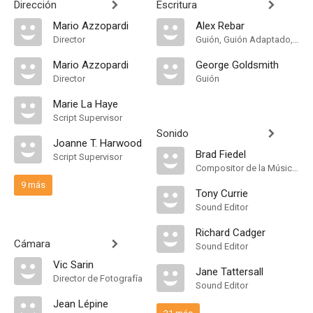
Dirección
Escritura
Mario Azzopardi
Alex Rebar
Director
Guión, Guión Adaptado, Historia
Mario Azzopardi
George Goldsmith
Director
Guión
Marie La Haye
Script Supervisor
Sonido
Joanne T. Harwood
Brad Fiedel
Script Supervisor
Compositor de la Música Original, Música
9 más
Tony Currie
Sound Editor
Richard Cadger
Cámara
Sound Editor
Vic Sarin
Jane Tattersall
Director de Fotografía
Sound Editor
Jean Lépine