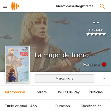
Identificarse/Registrarse
--
Sin valorar
La mujer de hierro
Estrenada
Marcar ficha
Información
Trailers
DVD / Blu-Ray
Noticias
Título original
Año
Duración
Clasificación por edades