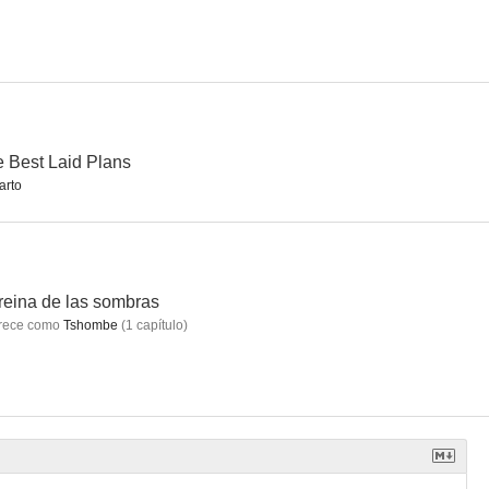
pocrático
Amor, por supuesto
Enamórate
6.3
6.3
6.0
 Best Laid Plans
arto
reina de las sombras
rece como
Tshombe
(
1
capítulo
)
ontrol
Fuera de control
Dejado atrás: La película (Desaparecidos)
5.9
5.7
5.5