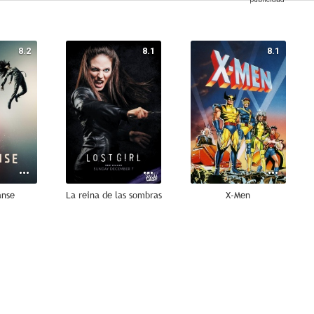
8.2
8.1
8.1
anse
La reina de las sombras
X-Men
6.3
5.7
5.7