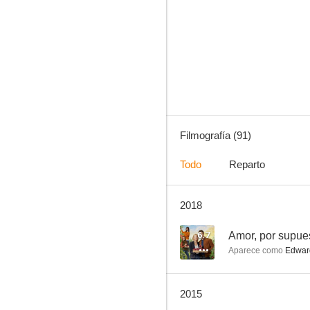
Almacén 13
10
Filmografía (91)
Todo
Reparto
2018
Doc
7.9
6.7
Amor, por supue
Aparece como
Edwar
2015