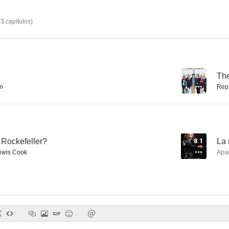
(
3
capítulos
)
Caso abierto
Un padre perseguido
Juramento hi
6.4
6.3
--
The
an
Rep
 Rockefeller?
8.1
La 
ewis Cook
Apa
Mutante-X
Volando libre
Fuera de c
6.0
6.0