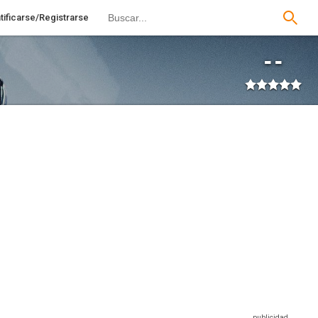
tificarse/Registrarse
--