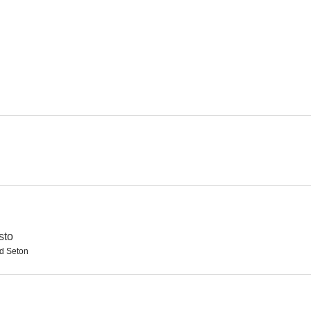
Get Rich Or Die Tryin'
El hombre perfecto
Pánico nu
10
8.5
Deadline
¿Quién es Clark Rockefeller?
Regénesis (R
7.3
7.0
sto
d Seton