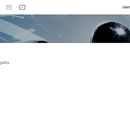
Iden
rafía.