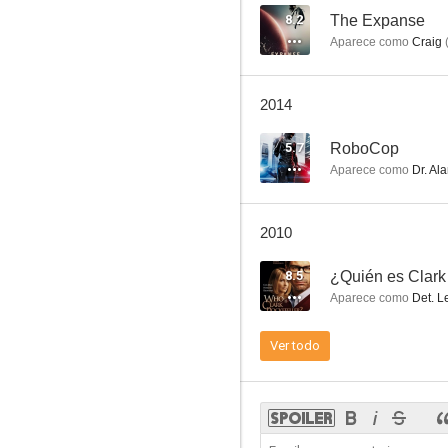
8.2
The Expanse
Aparece como
Craig
Los inmortales
2014
6.5
5.7
RoboCop
Aparece como
Dr. Al
2010
8.5
¿Quién es Clark
Aparece como
Det. L
El jefe
Ver todo
6.0