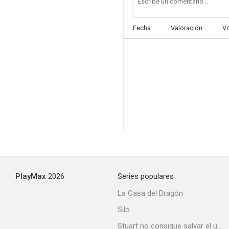
Fecha
Valoración
V
Familia de policías 3
5.4
PlayMax
2026
Series populares
Parking-2
La Casa del Dragón
--
Silo
Stuart no consigue salvar el universo