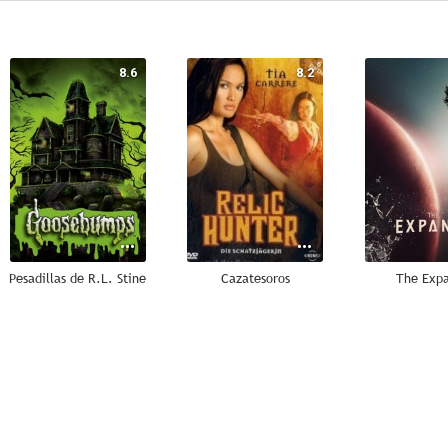
8.6
8.2
Pesadillas de R.L. Stine
Cazatesoros
The Exp
7.8
6.7