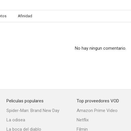
otos
Afinidad
Mente tortuosa
Acariciando la muerte
Interfere
4.3
--
No hay ningun comentario.
Peliculas populares
Top proveedores VOD
Millennium
The Best Laid Plans
Spider-Man: Brand New Day
Amazon Prime Video
--
--
La odisea
Netflix
La boca del diablo
Filmin