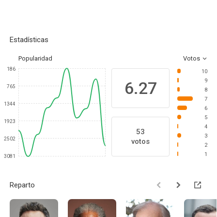
Estadísticas
Popularidad
Votos
186
10
9
6.27
765
8
7
1344
6
5
1923
4
53
3
2502
votos
2
1
3081
Reparto