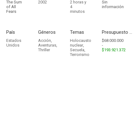
The Sum
2002
2 horas y
Sin
of All
4
información
Fears
minutos
País
Géneros
Temas
Presupuesto - Ingresos
Estados
Acción
,
Holocausto
$68.000.000
Unidos
Aventuras
,
nuclear
,
-
Thriller
Secuela
,
$193.921.372
Terrorismo