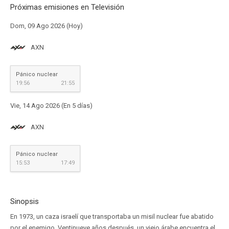
Próximas emisiones en Televisión
Dom, 09 Ago 2026 (Hoy)
AXN
Pánico nuclear
19:56
21:55
Vie, 14 Ago 2026 (En 5 días)
AXN
Pánico nuclear
15:53
17:49
Sinopsis
En 1973, un caza israelí que transportaba un misil nuclear fue abatido
por el enemigo. Ventinueve años después, un viejo árabe encuentra el