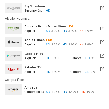
SkyShowtime
Suscripción:
HD
Próximamente. A partir del Mar, 01 Sep 2026 (En 23 días)
Alquiler y Compra
Amazon Prime Video Store
HDR
Alquiler:
SD
3.99 €
HD
3.99 €
4K
3.99 €
Com
Apple iTunes
HDR
Alquiler:
SD
3.99 €
HD
3.99 €
4K
3.99 €
Com
Google Play
Alquiler:
HD
3.99 €
Compra:
HD
9.99 €
Rakuten TV
Alquiler:
HD
3.99 €
Compra:
SD
9.99 €
HD
9
Compra física
Amazon
Compra física:
SD
4.95 €
HD
12.99 €
4K
19.99 €