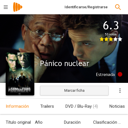
Identificarse/Registrarse
6.3
53 votos
Pánico nuclear
Estrenada
Marcar ficha
Información
Trailers
DVD / Blu-Ray
(4)
Noticias
Título original
Año
Duración
Clasificación por edades