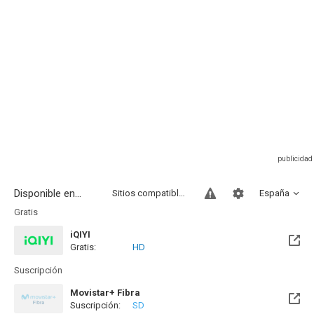
Disponible en...
Sitios compatibles
España
Gratis
iQIYI
Gratis:
HD
Suscripción
Movistar+ Fibra
Suscripción:
SD
Próximamente. A partir del Lun, 10 Ago 2026 (En 1 día)