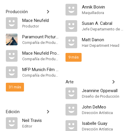
Annik Boivin
Producción
Maquilladora
Mace Neufeld
Susan A. Cabral
Productor
Jefe Departamento de Maquillaje
Paramount Pictures
Matt Danon
Compañía de Produccion
Hair Department Head
Mace Neufeld Productions
9 más
Compañía de Produccion
MFP Munich Film Partners GmbH
Compañía de Produccion
Arte
31 más
Jeannine Oppewall
Diseño de Producción
John DeMeo
Edición
Dirección Artística
Neil Travis
Isabelle Guay
Editor
Dirección Artística