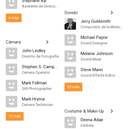
Stéphane Byl
Asistente de Dirección
Sonido
6 más
Jerry Goldsmith
Compositor de la Música Original, Conductor
Michael Payne
Cámara
Sound Designer
John Lindley
Melanie Johnson
Director de Fotografía
Sound Mixer
Stephen S. Campanelli
Steve Mann
Camera Operator
Sound Effects Editor
Mark Fellman
23 más
Still Photographer
Mark Hryma
Camera Technician
Costume & Make-Up
17 más
Deena Adair
Estilista