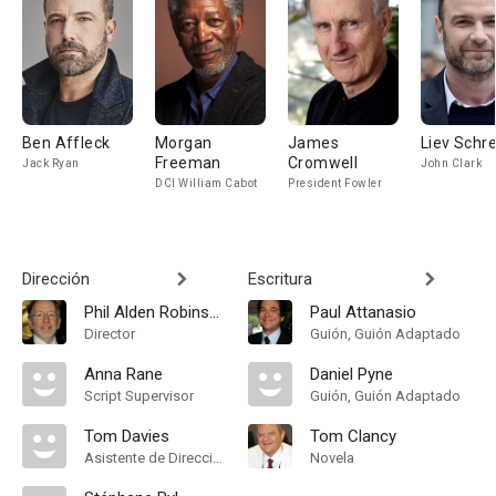
Ben Affleck
Morgan
James
Liev Schre
Freeman
Cromwell
Jack Ryan
John Clark
DCI William Cabot
President Fowler
Dirección
Escritura
Phil Alden Robinson
Paul Attanasio
Director
Guión, Guión Adaptado
Anna Rane
Daniel Pyne
Script Supervisor
Guión, Guión Adaptado
Tom Davies
Tom Clancy
Asistente de Dirección
Novela