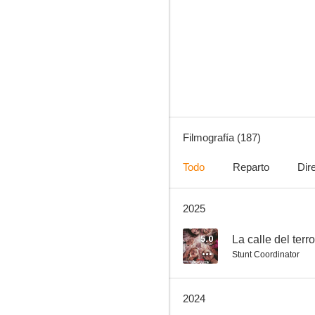
Cero en conducta
7.3
Filmografía (187)
Todo
Reparto
Dir
2025
En la boca del miedo
7.2
5.0
La calle del terro
Stunt Coordinator
2024