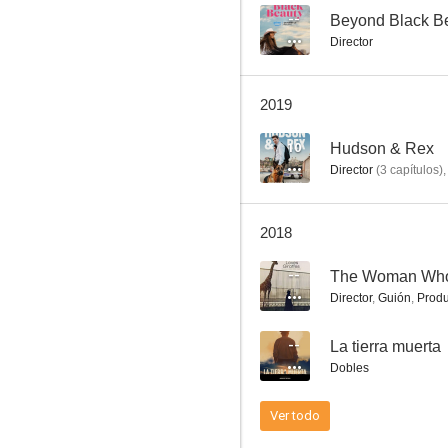
--
Beyond Black B
Director
Amanecer de los muertos
2019
7.1
10
Hudson & Rex
Director
(
3
capítulos
)
2018
--
The Woman Who 
Director
,
Guión
,
Produ
Saw III
--
La tierra muerta
7.0
Dobles
Ver todo