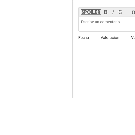
Enemy
Fecha
Valoración
V
6.9
X-Men: La decisión final
6.8