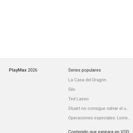
Caso abierto
7.0
PlayMax
2026
Series populares
La Casa del Dragón
Silo
Doble boda
Ted Lasso
6.6
Stuart no consigue salvar el universo
Operaciones especiales: Lioness
Contenido que expirara en VOD