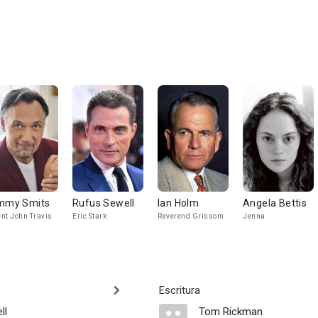
mmy Smits
Rufus Sewell
Ian Holm
Angela Bettis
nt John Travis
Eric Stark
Reverend Grissom
Jenna
Escritura
ll
Tom Rickman