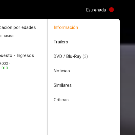
Estrenada
icación por edades
Información
ormación
Trailers
uesto - Ingresos
DVD / Blu-Ray
(3)
.000 -
3.010
Noticias
Similares
Críticas