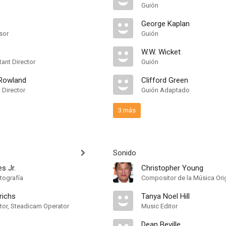
Guión
George Kaplan
sor
Guión
W.W. Wicket
ant Director
Guión
Rowland
Clifford Green
t Director
Guión Adaptado
3 más
Sonido
s Jr.
Christopher Young
tografía
Compositor de la Música Orig
richs
Tanya Noel Hill
or, Steadicam Operator
Music Editor
Dean Beville