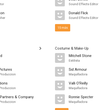
tor
Sound Effects Editor
son
Donald Flick
pher
Sound Effects Editor
15 más
Costume & Make-Up
ld
Mitchell Stone
Estilista
ictures
Sid Armour
Produccion
Maquilladora
tions
Valli O'Reilly
Produccion
Maquilladora
 Partners & Company
Ronnie Specter
Produccion
Maquilladora