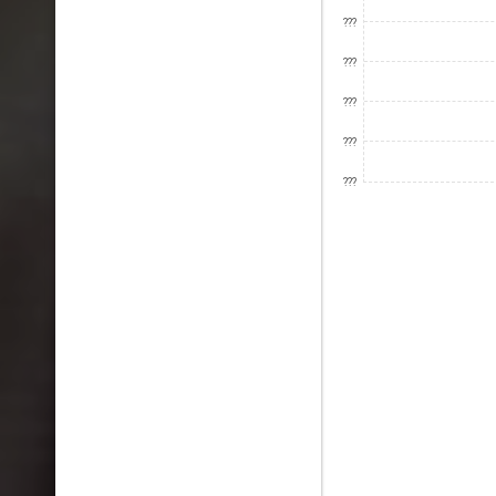
???
???
???
???
???