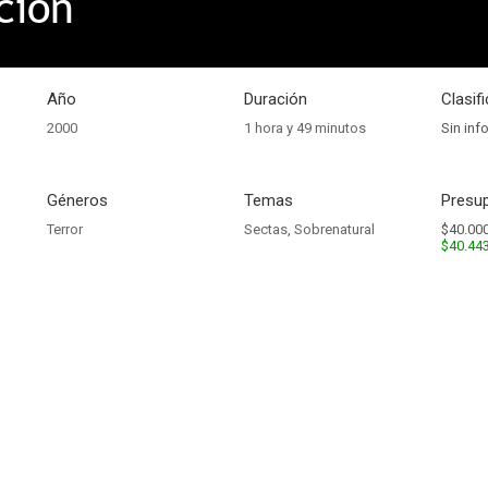
ción
Año
Duración
Clasif
2000
1 hora y 49 minutos
Sin inf
Géneros
Temas
Presup
Terror
Sectas
,
Sobrenatural
$40.000
$40.44