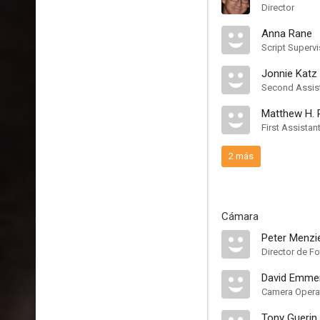
Director
Anna Rane
Script Supervi
Jonnie Katz
Second Assist
Matthew H. 
First Assistan
2 más
Cámara
Peter Menzie
Director de Fo
David Emme
Camera Operat
Tony Guerin