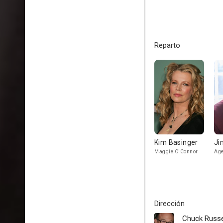
Reparto
Kim Basinger
Ji
Maggie O'Connor
Age
Dirección
Chuck Russe