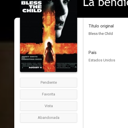
La bendi
Título original
Bless the Child
País
Estados Unidos
Pendiente
Favorita
Vista
Abandonada