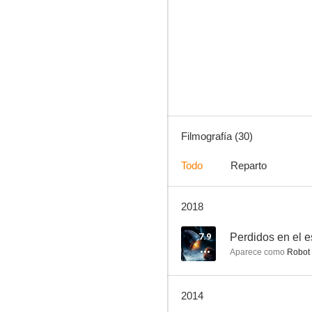
Underworld: La rebelión de los licántropos
7.1
Filmografía (30)
Todo
Reparto
2018
Resident Evil 3: Extinción
6.7
7.9
Perdidos en el 
Aparece como
Robot
2014