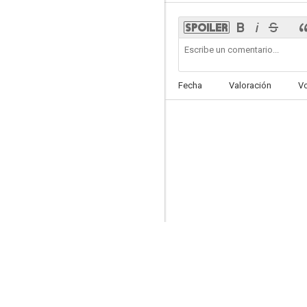
Doom
Fecha
Valoración
V
7.4
Exists
6.8