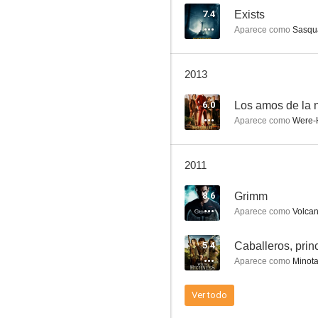
7.4
Exists
Aparece como
Sasqu
Hellboy 2: El ejército dorado
2013
6.3
6.0
Los amos de la n
Aparece como
Were-H
2011
8.6
Grimm
Aparece como
Volcan
La joven del agua
5.4
Caballeros, prin
6.1
Aparece como
Minota
Ver todo