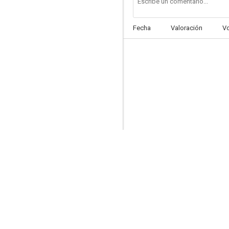
Fecha
Valoración
V
Providence
7.7
Ley y orden: Acción criminal
7.4