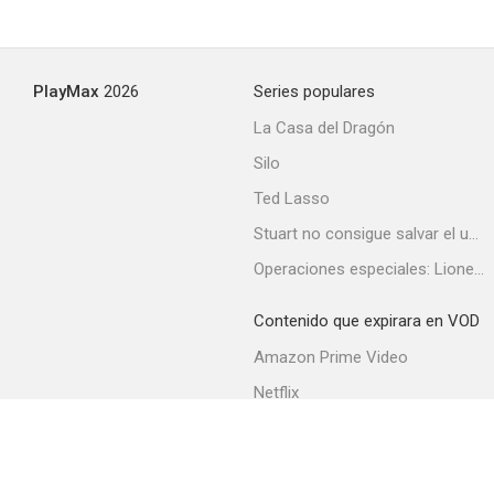
Los Kennedy
PlayMax
2026
Series populares
--
La Casa del Dragón
Silo
Ted Lasso
Stuart no consigue salvar el universo
Operaciones especiales: Lioness
Contenido que expirara en VOD
La mujer biónica
Amazon Prime Video
--
Netflix
Filmin
Movistar+