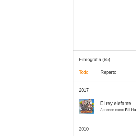
Patch Adams
7.2
Filmografía (85)
Todo
Reparto
2017
Harry el sucio
6.8
5.0
El rey elefante
Aparece como
Bill Hu
2010