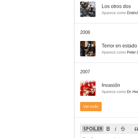
6.4
Los otros dos
Aparece como
Distric
Único testigo
2008
6.4
7.8
Aparece como
Peter L
2007
6.5
Invasión
Aparece como
Dr. He
Los otros dos
Ver todo
8.0