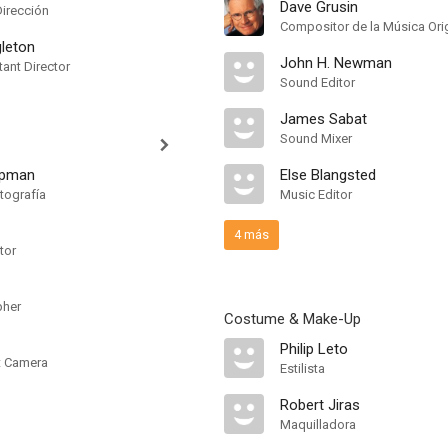
Dave Grusin
Dirección
Compositor de la Música Orig
gleton
John H. Newman
ant Director
Sound Editor
James Sabat
Sound Mixer
apman
Else Blangsted
tografía
Music Editor
4 más
tor
pher
Costume & Make-Up
Philip Leto
nt Camera
Estilista
Robert Jiras
Maquilladora