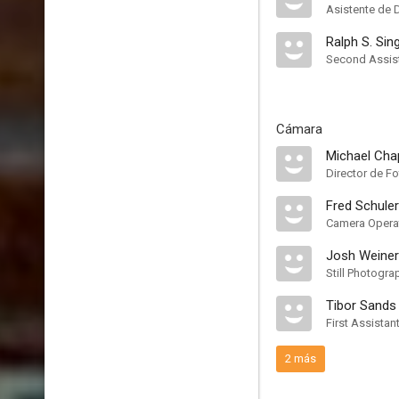
Asistente de 
Ralph S. Sin
Second Assist
Cámara
Michael Ch
Director de Fo
Fred Schuler
Camera Opera
Josh Weiner
Still Photogra
Tibor Sands
First Assista
2 más