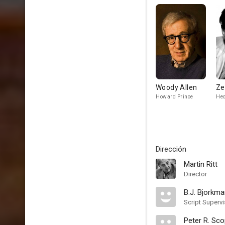
Woody Allen
Ze
Howard Prince
Hec
Dirección
Martin Ritt
Director
B.J. Bjorkm
Script Supervi
Peter R. Sc