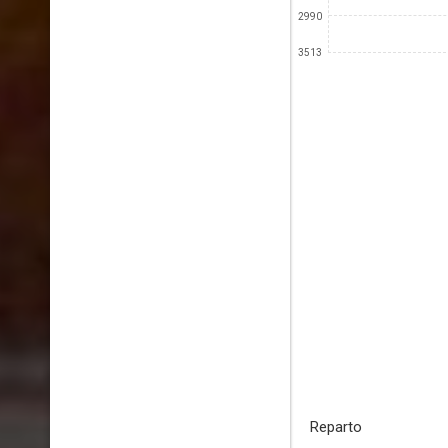
2990
3513
Reparto