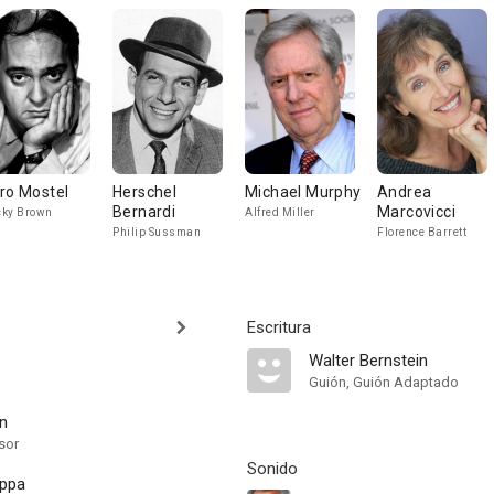
ro Mostel
Herschel
Michael Murphy
Andrea
Bernardi
Marcovicci
ky Brown
Alfred Miller
Philip Sussman
Florence Barrett
Escritura
Walter Bernstein
Guión, Guión Adaptado
an
sor
Sonido
oppa