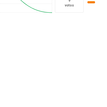
9
votos