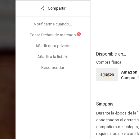
Compartir
Notificarme cuando...
N
Editar fechas de marcado
Añadir nota privada
Disponible en...
Añadir a la lista/s
Compra física
Recomendar
Amazon
Compra fí
Sinopsis
Durante la época de la "
condenados al ostracism
compañero del colegio, a
requiera los servicios 