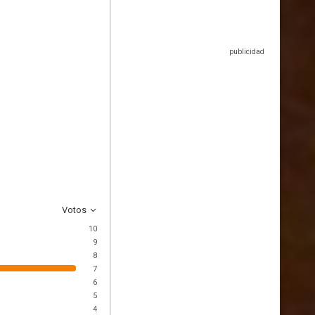
Votos
10
9
8
7
6
5
4