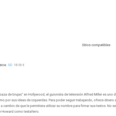
Sitios compatibles
sica:
SD
18.56 €
caza de brujas" en Hollywood, el guionista de televisión Alfred Miller es uno d
o por sus ideas de izquierdas. Para poder seguir trabajando, ofrece dinero a
 cambio de que le permitiera utilizar su nombre para firmar sus textos. No ser
de Howard como testaferro.