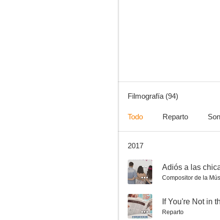
El graduado
9.5
Filmografía (94)
Todo
Reparto
Son
2017
Selena
8.5
--
Adiós a las chic
Compositor de la Mús
--
If You're Not in 
Reparto