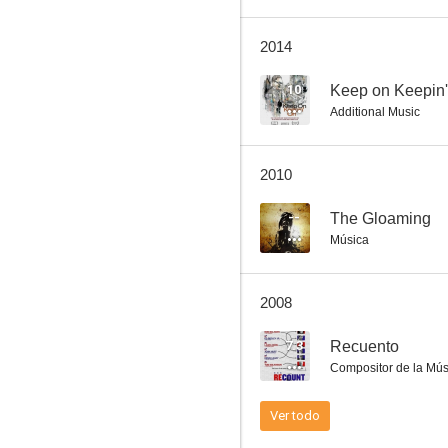
2014
Un lugar llamado Milagro
10
Keep on Keepin
Additional Music
7.8
2010
--
The Gloaming
Música
2008
El turbulento Distrito 87
7.3
Recuento
7.7
Compositor de la Mús
Ver todo