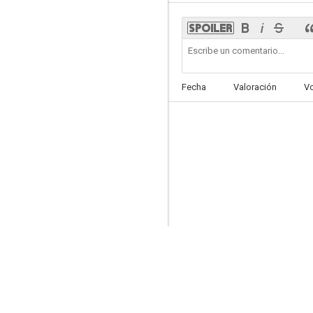
Un instante, una vida
Fecha
Valoración
V
7.3
Recuento
7.1