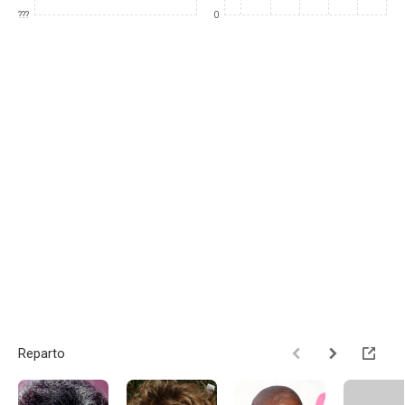
???
0
Reparto