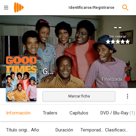
Identificarse/Registrarse
--
Sin valorar
Good Times
Finalizada
Marcar ficha
Información
Trailers
Capítulos
DVD / Blu-Ray
(1)
Título original
Año
Duración
Temporadas
Clasificación por edades