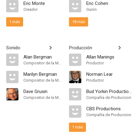
Eric Monte
Eric Cohen
Creador
Guión
1 más
18 más
Sonido
Producción
Alan Bergman
Allan Manings
Compositor de la Música Original
Productor
Marilyn Bergman
Norman Lear
Compositor de la Música Original
Productor
Dave Grusin
Bud Yorkin Productions
Compositor de la Música Original
Compañía de Produccion
CBS Productions
Compañía de Produccion
1 más