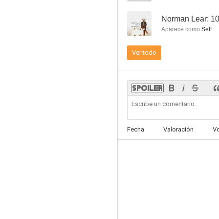
--
Aparece como
Self
Ver todo
Seen & Heard: The History of Black Television
--
Fecha
Valoración
V
I Got A Monster
--