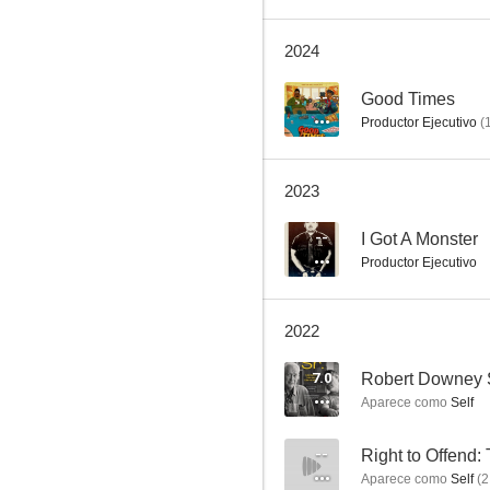
2024
Saturday Night Live
--
Good Times
Productor Ejecutivo
(
6.0
2023
--
I Got A Monster
Productor Ejecutivo
2022
El bebé de la discordia
7.0
Robert Downey 
--
Aparece como
Self
--
Aparece como
Self
(
2