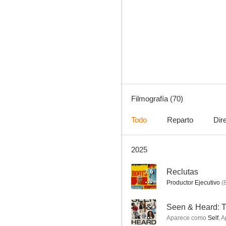
Tomates verdes fritos
9.0
Filmografía (70)
Todo
Reparto
Dir
2025
Sinatra: todo o nada
7.6
7.6
Reclutas
Productor Ejecutivo
(
--
Seen & Heard: Th
Aparece como
Self
,
A