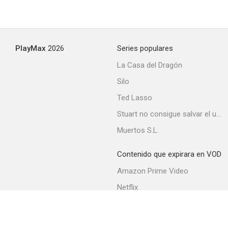
Gallardo y calavera
PlayMax
2026
Series populares
--
La Casa del Dragón
Silo
Ted Lasso
Stuart no consigue salvar el universo
Muertos S.L.
Contenido que expirara en VOD
Una herencia de miedo
Amazon Prime Video
Netflix
Filmin
Movistar+