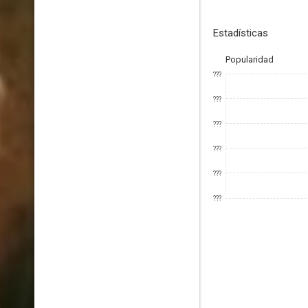
Estadísticas
Popularidad
???
???
???
???
???
???