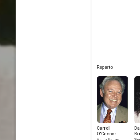
Reparto
Carroll
Da
O'Connor
Br
Archie Bunker
Ste