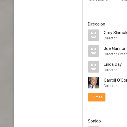
Dirección
Gary Shimo
Director
Joe Gannon
Director, Crea
Linda Day
Director
Carroll O'Co
Director
17 más
Sonido