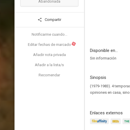
Abandonada
Compartir
Notificarme cuando...
N
Editar fechas de marcado
Disponible en...
Añadir nota privada
Sin información
Añadir a la lista/s
Recomendar
Sinopsis
(1979-1983). 4 temporad
opiniones en casa, sino 
Enlaces externos