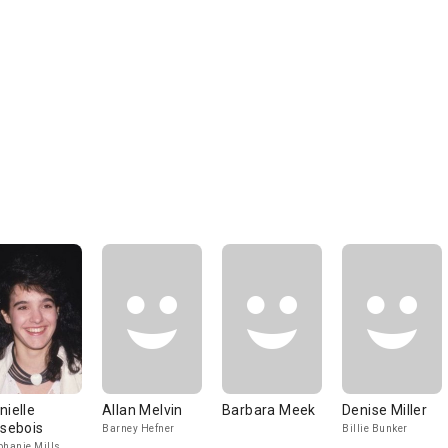
nielle
Allan Melvin
Barbara Meek
Denise Miller
isebois
Barney Hefner
Billie Bunker
phanie Mills