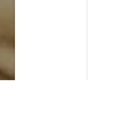
PlayMax
2026
Series populares
La Casa del Dragón
Silo
Stuart no consigue salvar el universo
Ted Lasso