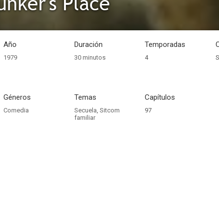
unker's Place
Año
Duración
Temporadas
1979
30 minutos
4
S
Géneros
Temas
Capítulos
Comedia
Secuela
,
Sitcom
97
familiar