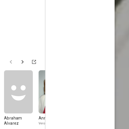
Abraham
Anne Meara
Jason
Bill Quinn
Alvarez
Wingreen
Veronica Rooney
Mr. Van Ranse
Harry Snowden