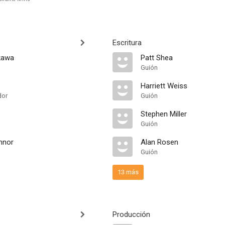
Escritura
kawa
Patt Shea
Guión
Harriett Weiss
dor
Guión
Stephen Miller
Guión
nnor
Alan Rosen
Guión
13 más
Producción