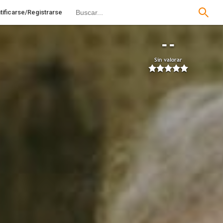
tificarse/Registrarse
--
Sin valorar