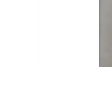
Contenido que expirara en VOD
Amazon Prime Video
Netflix
Filmin
Movistar+