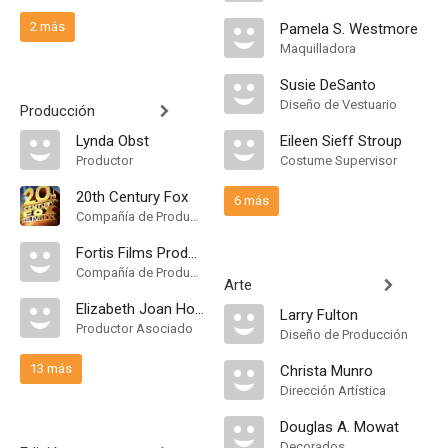
2 más
Pamela S. Westmore
Maquilladora
Susie DeSanto
Diseño de Vestuario
Producción
Lynda Obst
Eileen Sieff Stroup
Productor
Costume Supervisor
20th Century Fox
6 más
Compañía de Produccion
Fortis Films Production
Compañía de Produccion
Arte
Elizabeth Joan Hooper
Larry Fulton
Productor Asociado
Diseño de Producción
13 más
Christa Munro
Dirección Artística
Douglas A. Mowat
Decorados