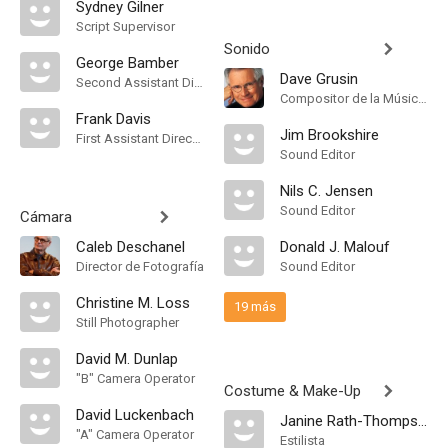
Sydney Gilner
Script Supervisor
Sonido
George Bamber
Dave Grusin
Second Assistant Director
Compositor de la Música Original
Frank Davis
Jim Brookshire
First Assistant Director
Sound Editor
Nils C. Jensen
Sound Editor
Cámara
Caleb Deschanel
Donald J. Malouf
Director de Fotografía
Sound Editor
Christine M. Loss
19 más
Still Photographer
David M. Dunlap
"B" Camera Operator
Costume & Make-Up
David Luckenbach
Janine Rath-Thompson
"A" Camera Operator
Estilista