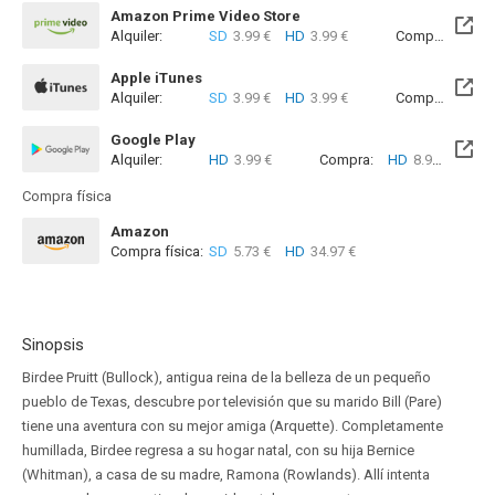
Amazon Prime Video Store
Alquiler:
SD
3.99 €
HD
3.99 €
Compra:
SD
8
Apple iTunes
Alquiler:
SD
3.99 €
HD
3.99 €
Compra:
SD
8
Google Play
Alquiler:
HD
3.99 €
Compra:
HD
8.99 €
Compra física
Amazon
Compra física:
SD
5.73 €
HD
34.97 €
Sinopsis
Birdee Pruitt (Bullock), antigua reina de la belleza de un pequeño
pueblo de Texas, descubre por televisión que su marido Bill (Pare)
tiene una aventura con su mejor amiga (Arquette). Completamente
humillada, Birdee regresa a su hogar natal, con su hija Bernice
(Whitman), a casa de su madre, Ramona (Rowlands). Allí intenta