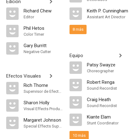
Edición
Richard Chew
Keith P. Cunningham
Editor
Assistant Art Director
Phil Hetos
8 más
Color Timer
Gary Burritt
Negative Cutter
Equipo
Patsy Swayze
Choreographer
Efectos Visuales
Robert Renga
Rich Thorne
Sound Recordist
Supervisor de Efectos Visuales
Craig Heath
Sharon Holly
Sound Recordist
Visual Effects Producer
Kiante Elam
Margaret Johnson
Stunt Coordinator
Special Effects Supervisor
10 más