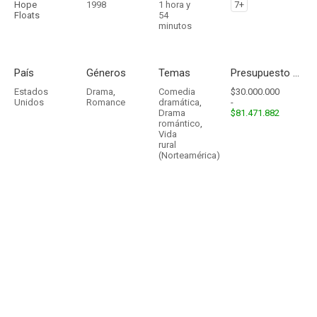
Hope
1998
1 hora y
7+
Floats
54
minutos
País
Géneros
Temas
Presupuesto - Ingresos
Estados
Drama
,
Comedia
$30.000.000
Unidos
Romance
dramática
,
-
Drama
$81.471.882
romántico
,
Vida
rural
(Norteamérica)