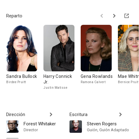
Reparto
Sandra Bullock
Harry Connick
Gena Rowlands
Mae Whit
Jr.
Birdee Pruitt
Ramona Calvert
Bernice Pruit
Justin Matisse
Dirección
Escritura
Forest Whitaker
Steven Rogers
Director
Guión, Guión Adaptado