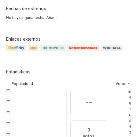
Fechas de estrenos
No hay ninguna fecha.
Añadir
Enlaces externos
Estadísticas
Popularidad
Votos
???
10
9
--
???
8
7
???
6
5
???
4
0
3
???
votos