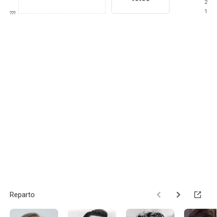
2
1
???
Reparto