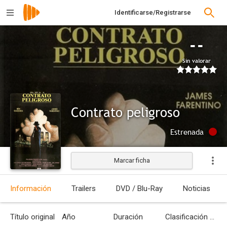
Identificarse/Registrarse
--
Sin valorar
Contrato peligroso
Estrenada
Marcar ficha
Información
Trailers
DVD / Blu-Ray
Noticias
Título original
Año
Duración
Clasificación por edades