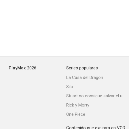
Two Faces West
--
PlayMax
2026
Series populares
La Casa del Dragón
Silo
Law of the Plainsman
Stuart no consigue salvar el universo
--
Rick y Morty
One Piece
Contenido que expirara en VOD