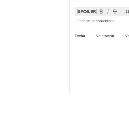
Persecución infernal
Fecha
Valoración
V
--
El enviado de la muerte
--