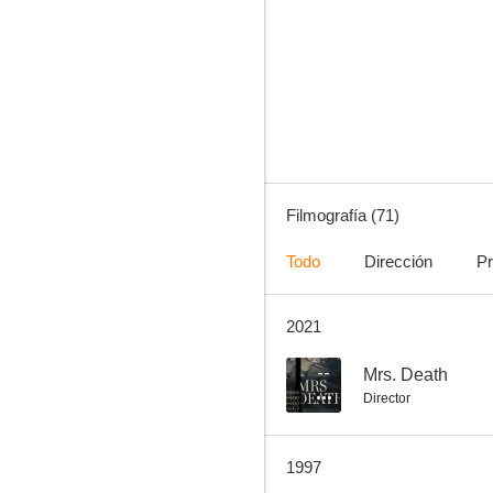
El rostro del fugitivo
5.5
Filmografía (71)
Todo
Dirección
Pr
2021
Misión suicida
4.0
--
Mrs. Death
Director
1997