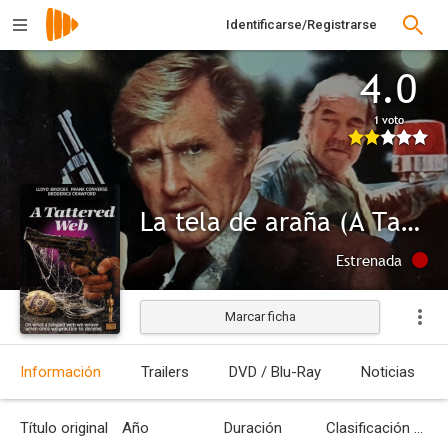
Identificarse/Registrarse
4.0
1 voto
La tela de araña (A Tattered Web)
Estrenada
Marcar ficha
Información
Trailers
DVD / Blu-Ray
Noticias
Título original
Año
Duración
Clasificación por edades