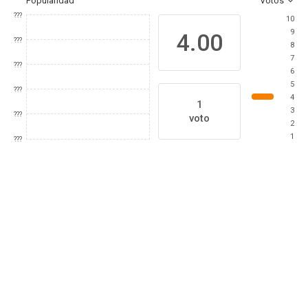
Popularidad
Votos
???
10
9
4.00
???
8
7
???
6
5
???
4
1
3
???
voto
2
1
???