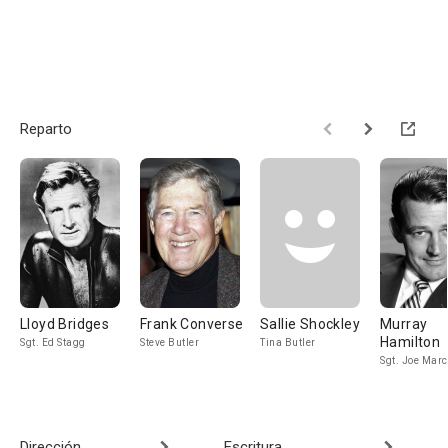
Reparto
Lloyd Bridges
Frank Converse
Sallie Shockley
Murray
Hamilton
Sgt. Ed Stagg
Steve Butler
Tina Butler
Sgt. Joe Mar
Dirección
Escritura