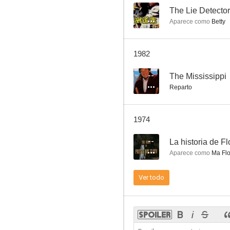
--
The Lie Detector
Aparece como
Betty
Superagente 86
1982
8.2
--
The Mississippi
Reparto
1974
--
La historia de Fl
Aparece como
Ma Fl
El abuelo está loco
Ver todo
7.7