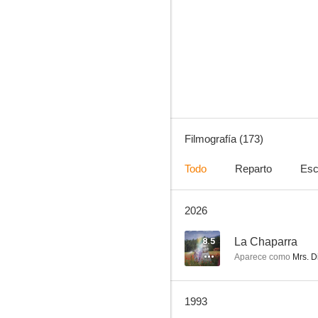
Valle de pasiones
9.3
Filmografía (173)
Todo
Reparto
Esc
2026
La familia Addams
8.8
8.5
La Chaparra
Aparece como
Mrs. Di
1993