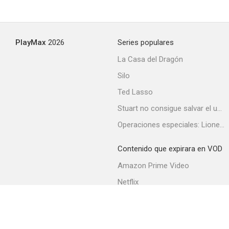
La leyenda de Lylah Clare
PlayMax
2026
Series populares
--
La Casa del Dragón
Silo
Ted Lasso
Stuart no consigue salvar el universo
Operaciones especiales: Lioness
Contenido que expirara en VOD
Área 12
Amazon Prime Video
--
Netflix
Filmin
Movistar+