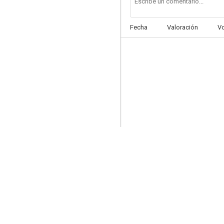
Fecha
Valoración
V
Batman
7.5
Perry Mason
7.0