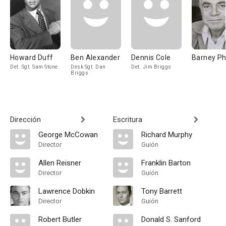
Howard Duff
Ben Alexander
Dennis Cole
Barney Phi
Det. Sgt. Sam Stone
Desk Sgt. Dan
Det. Jim Briggs
Briggs
Dirección
Escritura
George McCowan
Richard Murphy
Director
Guión
Allen Reisner
Franklin Barton
Director
Guión
Lawrence Dobkin
Tony Barrett
Director
Guión
Robert Butler
Donald S. Sanford