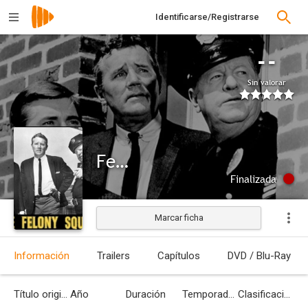
Identificarse/Registrarse
--
Sin valorar
Felony Squad
Finalizada
Marcar ficha
Información
Trailers
Capítulos
DVD / Blu-Ray
Título original
Año
Duración
Temporadas
Clasificación por edades