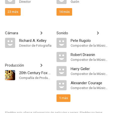
Director
Guión
23 más
14 más
Cámara
Sonido
Richard A. Kelley
Pete Rugolo
Director de Fotografía
Compositor de la Música Original
Robert Drasnin
Compositor de la Música Original
Producción
Harry Geller
20th Century Fox Television
Compositor de la Música Original
Compañía de Produccion
Alexander Courage
Compositor de la Música Original
1 más
PlayMax solo ofrece información de películas y series, PlayMax no tiene