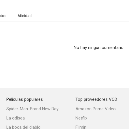
otos
Afinidad
El regreso de la banda invencible
Brigada negra
--
--
No hay ningun comentario.
Peliculas populares
Top proveedores VOD
Sospechas cruzadas
Patrulla juvenil
Judd, abogado
Spider-Man: Brand New Day
Amazon Prime Video
--
La odisea
Netflix
La boca del diablo
Filmin