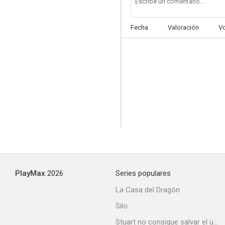
Fecha
Valoración
V
El sustituto
--
PlayMax
2026
Series populares
The New People
La Casa del Dragón
--
Silo
Stuart no consigue salvar el universo