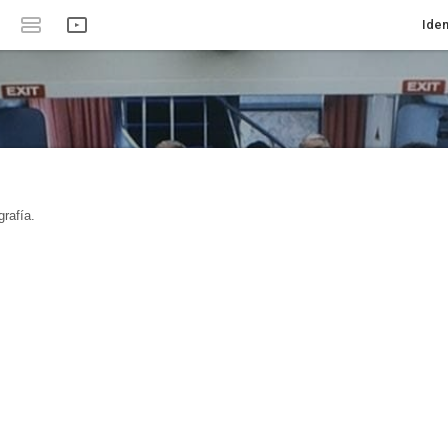
Iden
rafía.