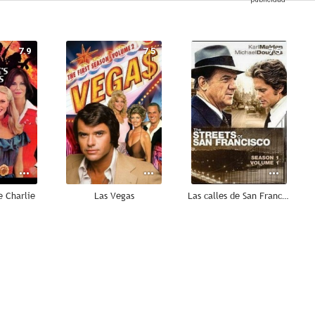
7.9
7.5
7.5
e Charlie
Las Vegas
Las calles de San Francisco
4.7
--
--