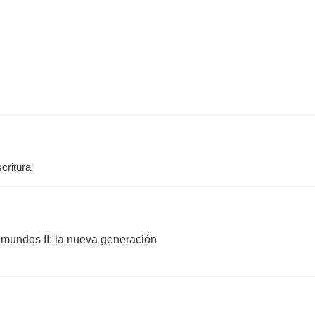
El desafío de los siete magníficos
El mundo que viene
Los invas
--
--
critura
Un sexto sentido
El detective Nero Wolfe
El perro va
--
--
 mundos II: la nueva generación