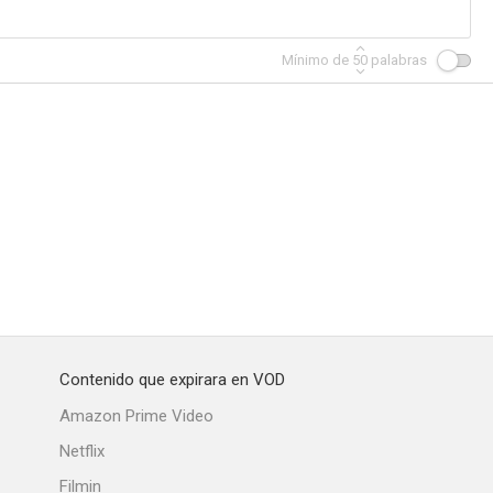
Mínimo de
50
palabras
Hombres de otros mundos
Juego mortífero
The Ballad of Andy Crocker
--
--
--
Contenido que expirara en VOD
 defensor
Felony Squad
El FBI en acción
Amazon Prime Video
Netflix
Filmin