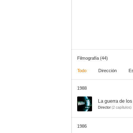
La sombra del halcón
--
Filmografía (44)
Todo
Dirección
Es
1988
Traedlos vivos
--
--
La guerra de los
Director
(
2
capítulos
)
1986