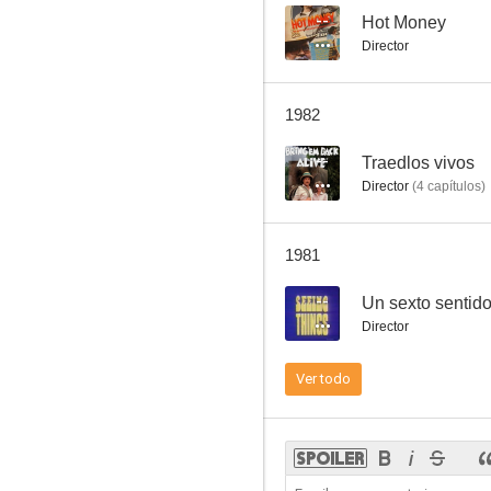
--
Hot Money
Director
To Kill the King
1982
--
--
Traedlos vivos
Director
(
4
capítulos
)
1981
--
Un sexto sentid
Director
Investigación
Ver todo
--