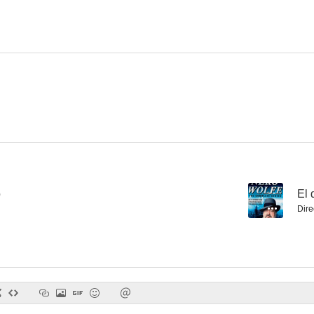
The Manhunter
The Starlost
Barnaby 
--
--
o
--
El 
Dire
Cannon
La cara del miedo
Dan Aug
--
--