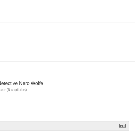
Jones
Ranas
Los patrulleros
--
--
--
detective Nero Wolfe
ctor
(
6
capítulos
)
ust
Run, Simon, Run
Los jóvenes rebeldes
--
--
--