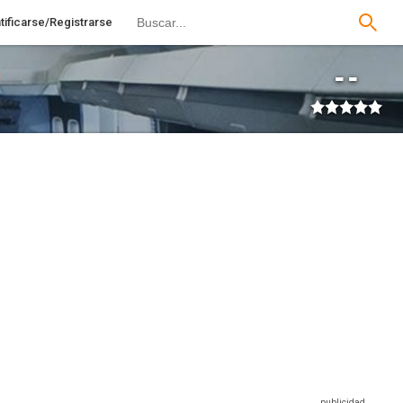
tificarse/Registrarse
--