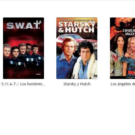
9.6
8.4
S.W.A.T.: Los hombres de Harrelson
Starsky y Hutch
Los ángeles d
5.5
5.0