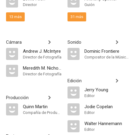
Director
Guión
13 más
31 más
Cámara
Sonido
Andrew J. McIntyre
Dominic Frontiere
Director de Fotografía
Compositor de la Música Original
Meredith M. Nicholson
Director de Fotografía
Edición
Jerry Young
Editor
Producción
Quinn Martin
Jodie Copelan
Compañía de Produccion
Editor
Walter Hannemann
Editor