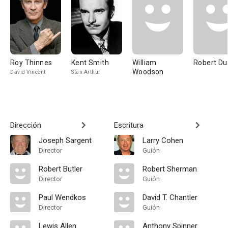
Roy Thinnes
Kent Smith
William
Robert Du
Woodson
David Vincent
Stan Arthur
Dirección
Escritura
Joseph Sargent
Larry Cohen
Director
Guión
Robert Butler
Robert Sherman
Director
Guión
Paul Wendkos
David T. Chantler
Director
Guión
Lewis Allen
Anthony Spinner