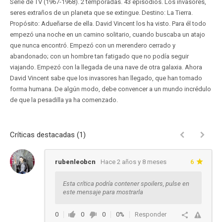
Serie de TV (1967-1968). 2 temporadas. 43 episodios. Los invasores,
seres extraños de un planeta que se extingue. Destino: La Tierra.
Propósito: Adueñarse de ella. David Vincent los ha visto. Para él todo
empezó una noche en un camino solitario, cuando buscaba un atajo
que nunca encontró. Empezó con un merendero cerrado y
abandonado; con un hombre tan fatigado que no podía seguir
viajando. Empezó con la llegada de una nave de otra galaxia. Ahora
David Vincent sabe que los invasores han llegado, que han tomado
forma humana. De algún modo, debe convencer a un mundo incrédulo
de que la pesadilla ya ha comenzado.
Críticas destacadas (1)
rubenleobcn
Hace 2 años y 8 meses
6
Esta crítica podría contener spoilers, pulse en
este mensaje para mostrarla
0
0
0
0%
Responder