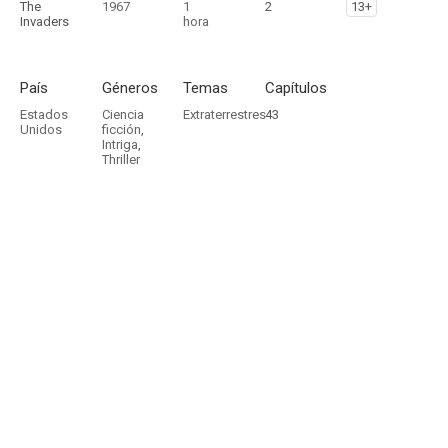
The
1967
1
2
13+
Invaders
hora
País
Géneros
Temas
Capítulos
Estados
Ciencia
Extraterrestres
43
Unidos
ficción
,
Intriga
,
Thriller