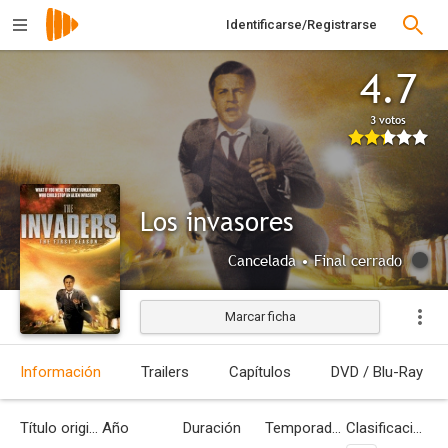
Identificarse/Registrarse
4.7
3 votos
Los invasores
Cancelada • Final cerrado
Marcar ficha
Información
Trailers
Capítulos
DVD / Blu-Ray
Título original
Año
Duración
Temporadas
Clasificación por edades