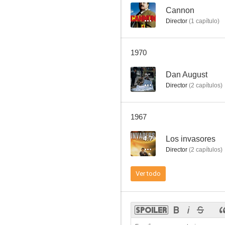
--
Cannon
Director
(
1
capítulo
)
Los invasores
1970
--
--
Dan August
Director
(
2
capítulos
)
1967
4.7
Los invasores
Director
(
2
capítulos
)
Cannon
Ver todo
--