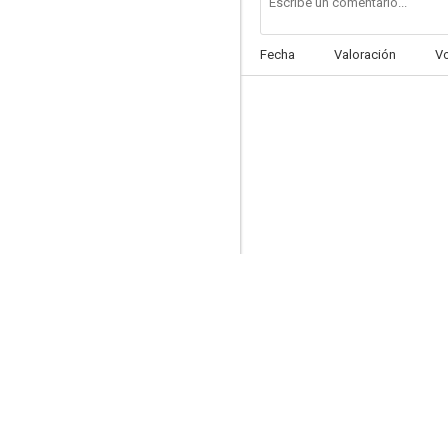
Fecha
Valoración
V
El FBI en acción
--
Decision at Midnight
--