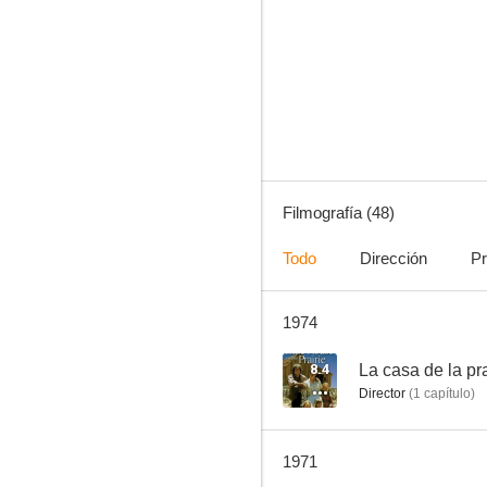
Misión imposible
6.4
Filmografía (48)
Todo
Dirección
Pr
1974
De repente
4.7
8.4
La casa de la pr
Director
(
1
capítulo
)
1971