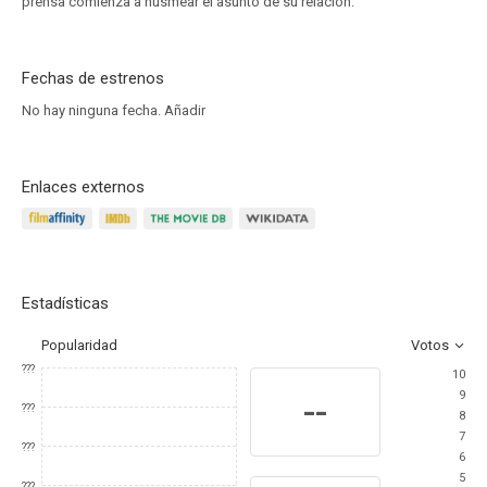
prensa comienza a husmear el asunto de su relación.
Fechas de estrenos
No hay ninguna fecha.
Añadir
Enlaces externos
Estadísticas
Popularidad
Votos
???
10
9
--
???
8
7
???
6
5
???