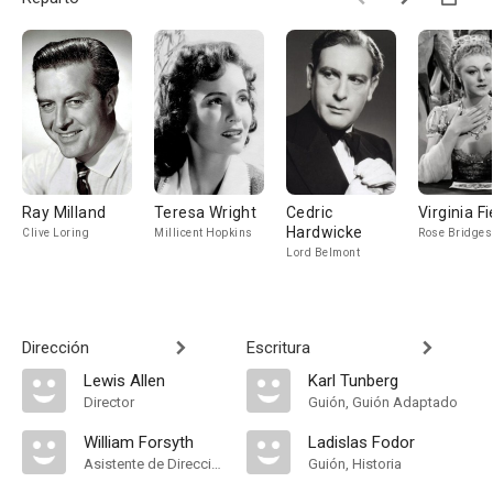
Ray Milland
Teresa Wright
Cedric
Virginia Fi
Hardwicke
Clive Loring
Millicent Hopkins
Rose Bridges
Lord Belmont
Dirección
Escritura
Lewis Allen
Karl Tunberg
Director
Guión, Guión Adaptado
William Forsyth
Ladislas Fodor
Asistente de Dirección
Guión, Historia