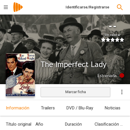
Identificarse/Registrarse
--
Sin valorar
The Imperfect Lady
Estrenada
Marcar ficha
Información
Trailers
DVD / Blu-Ray
Noticias
Título original
Año
Duración
Clasificación por edades