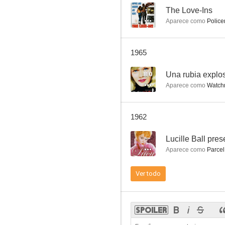
--
The Love-Ins
Aparece como
Police
El hombre atrapado
1965
6.0
8.0
Una rubia explo
Aparece como
Watch
1962
--
Lucille Ball pres
Aparece como
Parcel
El gran pecador
Ver todo
6.0