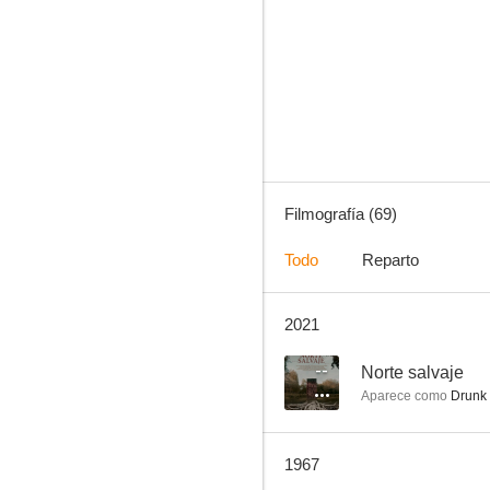
Entre ladrones anda el amor (Aventura en Bombay)
7.3
Filmografía (69)
Todo
Reparto
2021
Un día en Nueva York
7.0
--
Norte salvaje
Aparece como
Drunk 
1967