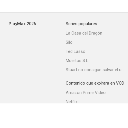
Nurse Edith Cavell
PlayMax
2026
Series populares
--
La Casa del Dragón
Silo
Ted Lasso
Muertos S.L.
Stuart no consigue salvar el universo
Contenido que expirara en VOD
Kidnapped
Amazon Prime Video
--
Netflix
Movistar+
Filmin