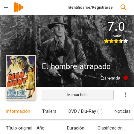
Identificarse/Registrarse
7.0
3 votos
El hombre atrapado
Estrenada
Marcar ficha
Información
Trailers
DVD / Blu-Ray
(1)
Noticias
Título original
Año
Duración
Clasificación por edades