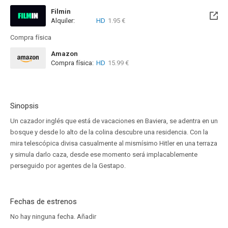
Filmin
Alquiler:
HD
1.95 €
Disponible hasta el Jue, 20 Ago 2026 (Quedan 13 días)
Compra física
Amazon
Compra física:
HD
15.99 €
Sinopsis
Un cazador inglés que está de vacaciones en Baviera, se adentra en un
bosque y desde lo alto de la colina descubre una residencia. Con la
mira telescópica divisa casualmente al mismísimo Hitler en una terraza
y simula darlo caza, desde ese momento será implacablemente
perseguido por agentes de la Gestapo.
Fechas de estrenos
No hay ninguna fecha.
Añadir