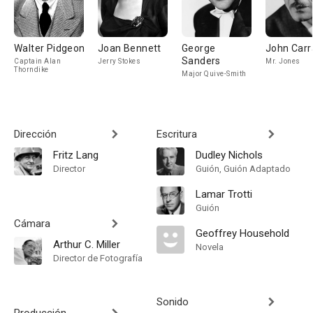
Walter Pidgeon
Joan Bennett
George
John Carr
Sanders
Captain Alan
Jerry Stokes
Mr. Jones
Thorndike
Major Quive-Smith
Dirección
Escritura
Fritz Lang
Dudley Nichols
Director
Guión, Guión Adaptado
Lamar Trotti
Guión
Cámara
Geoffrey Household
Arthur C. Miller
Novela
Director de Fotografía
Sonido