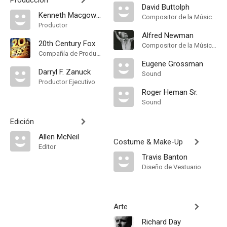
Producción
David Buttolph
Kenneth Macgowan
Compositor de la Música Original
Productor
Alfred Newman
20th Century Fox
Compositor de la Música Original
Compañía de Produccion
Eugene Grossman
Darryl F. Zanuck
Sound
Productor Ejecutivo
Roger Heman Sr.
Sound
Edición
Allen McNeil
Costume & Make-Up
Editor
Travis Banton
Diseño de Vestuario
Arte
Richard Day