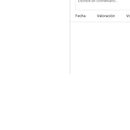
Fecha
Valoración
V
Journey for Margaret
--
Sé fiel a ti mismo
--