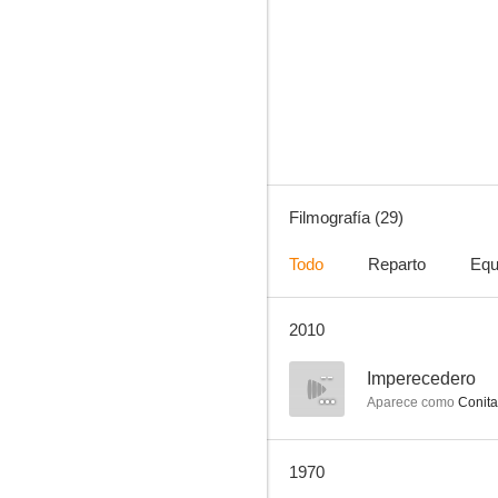
El hombre atrapado
--
Filmografía (29)
Todo
Reparto
Equ
2010
Imperecedero
--
--
Imperecedero
Aparece como
Conita 
1970