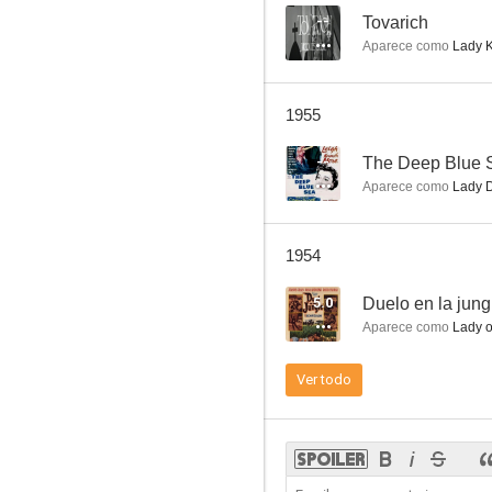
--
Tovarich
Aparece como
Lady K
Josephine and Men
1955
--
--
The Deep Blue 
Aparece como
Lady 
1954
5.0
Duelo en la jung
Aparece como
Lady o
Trottie True
Ver todo
--