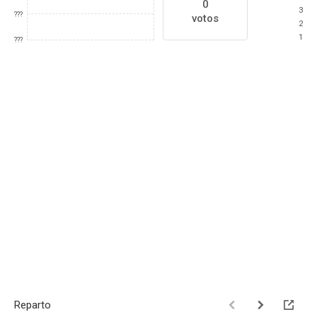
0
3
???
votos
2
1
???
Reparto