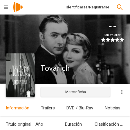
Identificarse/Registrarse
--
Sin valorar
Tovarich
Marcar ficha
Estrenada
Información
Trailers
DVD / Blu-Ray
Noticias
Título original
Año
Duración
Clasificación por edades