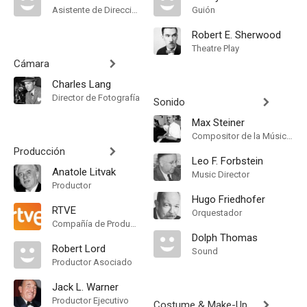
Asistente de Dirección
Guión
Robert E. Sherwood
Theatre Play
Cámara
Charles Lang
Director de Fotografía
Sonido
Max Steiner
Compositor de la Música Original
Producción
Leo F. Forbstein
Anatole Litvak
Music Director
Productor
Hugo Friedhofer
RTVE
Orquestador
Compañía de Produccion
Dolph Thomas
Robert Lord
Sound
Productor Asociado
Jack L. Warner
Productor Ejecutivo
Costume & Make-Up