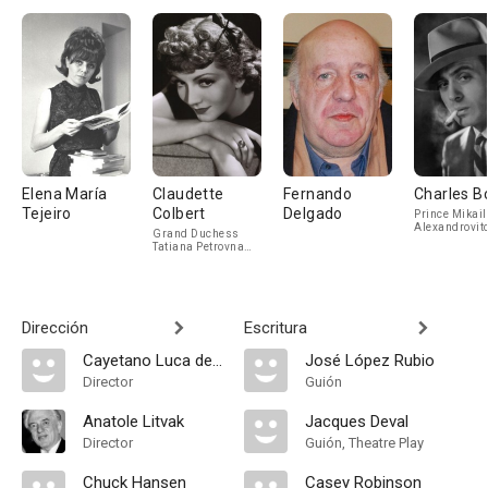
Elena María
Claudette
Fernando
Charles B
Tejeiro
Colbert
Delgado
Prince Mikail
Alexandrovit
Grand Duchess
Ouratieff
Tatiana Petrovna
Romanov
Dirección
Escritura
Cayetano Luca de Tena
José López Rubio
Director
Guión
Anatole Litvak
Jacques Deval
Director
Guión, Theatre Play
Chuck Hansen
Casey Robinson