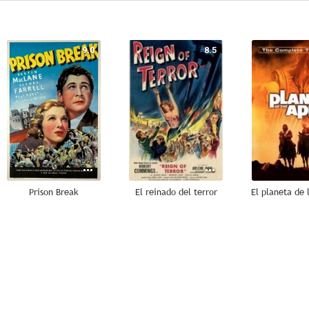
9.0
8.5
Prison Break
El reinado del terror
El planeta de 
7.1
7.0