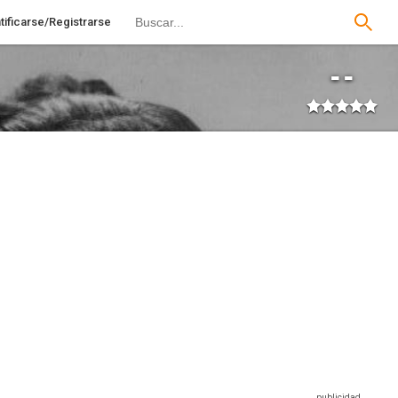
tificarse/Registrarse
--