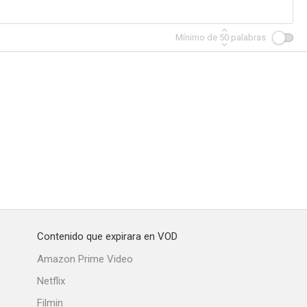
Mínimo de
50
palabras
amilia
Tovarich
Abe Lincoln in Illinois
--
--
--
Contenido que expirara en VOD
o Win
Bandit Queen
The Return of Jesse James
Amazon Prime Video
--
--
--
Netflix
Filmin