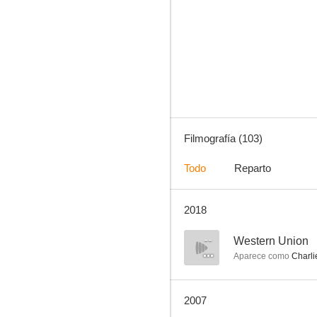
Duelo al sol
7.0
Filmografía (103)
Todo
Reparto
2018
Las aventuras de Tom Sawyer
6.5
--
Western Union
Aparece como
Charli
2007