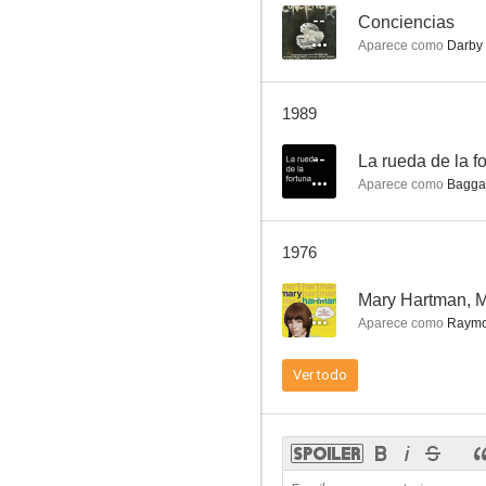
--
Conciencias
Aparece como
Darby
Espíritu de conquista
1989
6.0
--
La rueda de la f
Aparece como
Baggag
1976
--
Mary Hartman, 
Aparece como
Raymo
Los piratas del mar Caribe
Ver todo
--