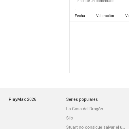
Fecha
Valoración
V
La rueda de la fortuna
--
PlayMax
2026
Series populares
La ley del revólver
La Casa del Dragón
--
Silo
Stuart no consigue salvar el universo