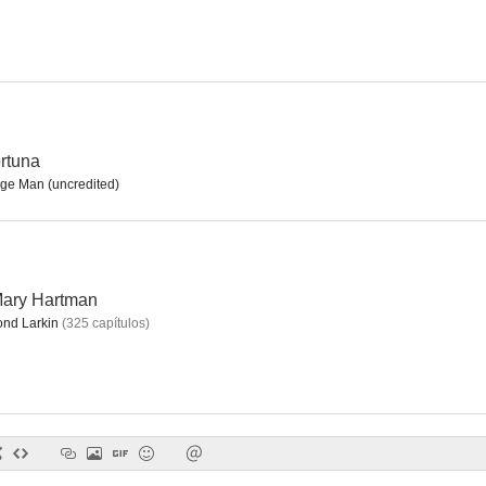
Cita en San Luis
El sargento York
Forja de h
6.0
6.0
ortuna
e Man (uncredited)
Mary Hartman
nd Larkin
(
325
capítulos
)
El cuervo (Contratado para matar)
Sangre y arena
El cielo 
--
--