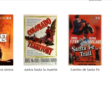
8.4
8.0
7.5
los simios
Juntos hasta la muerte
Camino de Santa Fe
7.0
7.0
7.0