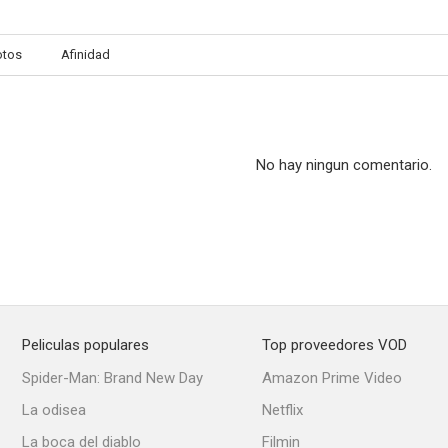
otos
Afinidad
Mary Hartman, Mary Hartman
Los Jeffersons
Todo en f
--
--
No hay ningun comentario.
Peliculas populares
Top proveedores VOD
Cara a Cara
El gran objetivo
The Will t
Spider-Man: Brand New Day
Amazon Prime Video
--
--
La odisea
Netflix
La boca del diablo
Filmin