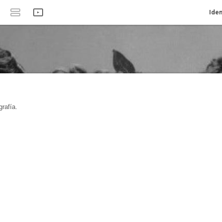
Iden
rafía.