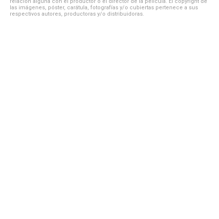
relación alguna con el productor o el director de la película. El copyright de
las imágenes, póster, carátula, fotografías y/o cubiertas pertenece a sus
respectivos autores, productoras y/o distribuidoras.