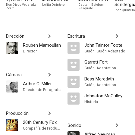
Sonderga
Don Diego Vega, aka
Lolita Quintero
Captain Esteban
Zorro
Pasquale
Inez Quintero
Dirección
Escritura
Rouben Mamoulian
John Taintor Foote
Director
Guión, Guión Adaptado
Garrett Fort
Guión, Adaptation
Cámara
Bess Meredyth
Arthur C. Miller
Guión, Adaptation
Director de Fotografía
Johnston McCulley
Historia
Producción
20th Century Fox
Sonido
Compañía de Produccion
Alfred Newman