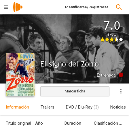
Identificarse/Registrarse
7.0
1 voto
El signo del Zorro
Estrenada
Marcar ficha
Información
Trailers
DVD / Blu-Ray
(3)
Noticias
Título original
Año
Duración
Clasificación por edades