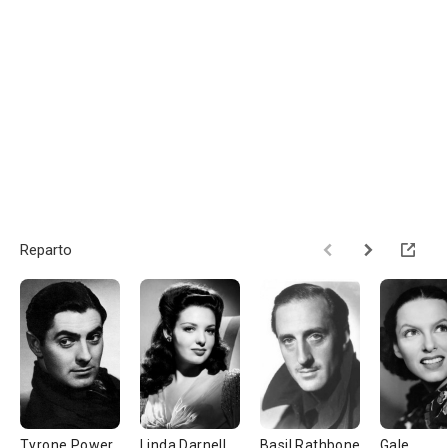
Reparto
Tyrone Power
Linda Darnell
Basil Rathbone
Gale