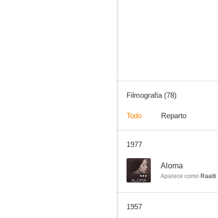
El capitán Blood
7.0
Filmografía (78)
Todo
Reparto
1977
El signo del Zorro
6.5
--
Aloma
Aparece como
Raaiti
1957