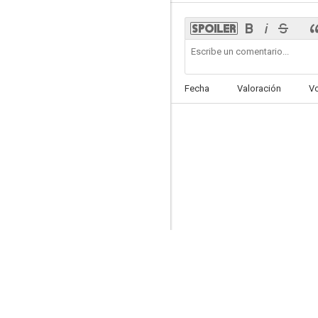
Muñecos infernales
Fecha
Valoración
V
4.8
El triunfo de Tarzán
--