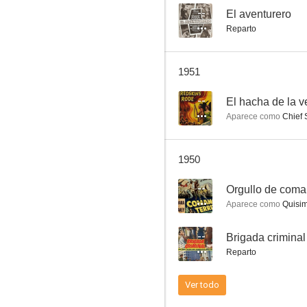
--
El aventurero
Reparto
Tres días de gloria
1951
6.0
--
El hacha de la 
Aparece como
Chief 
1950
--
Orgullo de com
Aparece como
Quisi
El halcón en México
--
Brigada criminal
5.7
Reparto
Ver todo