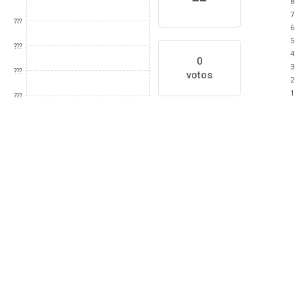
8
7
???
6
5
???
4
0
3
???
votos
2
1
???