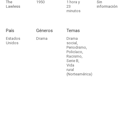
The
1950
1 hora y
Sin
Lawless
23
información
minutos
País
Géneros
Temas
Estados
Drama
Drama
Unidos
social
,
Periodismo
,
Policíaco
,
Racismo
,
Serie B
,
Vida
rural
(Norteamérica)