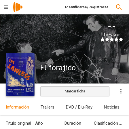
Identificarse/Registrarse
--
Sin valorar
El forajido
Marcar ficha
Estrenada
Información
Trailers
DVD / Blu-Ray
Noticias
Título original
Año
Duración
Clasificación por edades