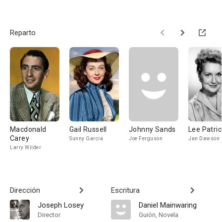
Reparto
Macdonald
Gail Russell
Johnny Sands
Lee Patric
Carey
Sunny Garcia
Joe Ferguson
Jan Dawson
Larry Wilder
Dirección
Escritura
Joseph Losey
Daniel Mainwaring
Director
Guión, Novela