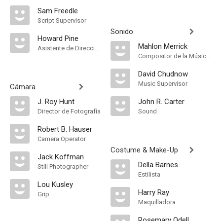
Sam Freedle
Script Supervisor
Sonido
Howard Pine
Mahlon Merrick
Asistente de Dirección
Compositor de la Música Original
David Chudnow
Music Supervisor
Cámara
J. Roy Hunt
John R. Carter
Director de Fotografía
Sound
Robert B. Hauser
Camera Operator
Costume & Make-Up
Jack Koffman
Della Barnes
Still Photographer
Estilista
Lou Kusley
Harry Ray
Grip
Maquilladora
Rosemary Odell