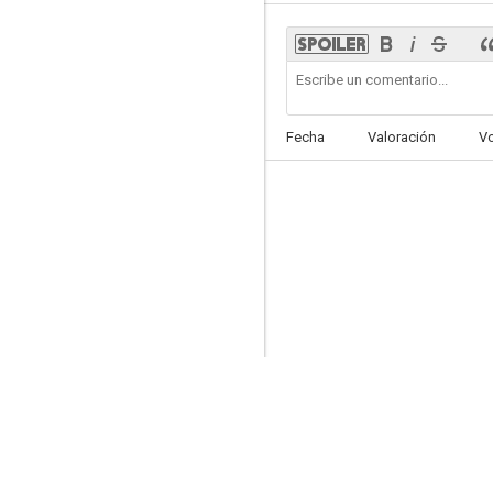
Argel
Fecha
Valoración
V
5.5
Los muertos andan
--