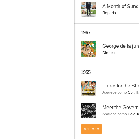
--
A Month of Sun
Reparto
Yo creo en ti
1967
6.4
8.5
George de la jun
Director
1955
--
Three for the S
Aparece como
Col. Har
El último refugio
--
Meet the Govern
6.0
Aparece como
Gov. J
Ver todo