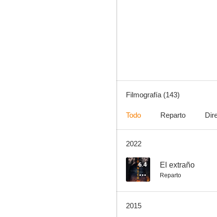
El bosque petrificado
7.1
Filmografía (143)
Todo
Reparto
Dir
2022
Recuerda
7.0
6.4
El extraño
Reparto
2015