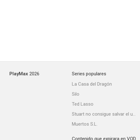
The Judge Steps Out
--
PlayMax
2026
Series populares
La Casa del Dragón
Silo
Up Goes Maisie
Ted Lasso
--
Stuart no consigue salvar el universo
Muertos S.L.
Contenido que expirara en VOD