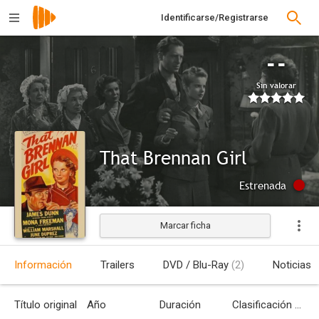
Identificarse/Registrarse
--
Sin valorar
That Brennan Girl
Estrenada
Marcar ficha
Información
Trailers
DVD / Blu-Ray
(2)
Noticias
Título original
Año
Duración
Clasificación por edades