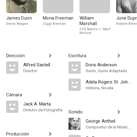
James Dunn
Mona Freeman
William
June Dup
Marshall
Denny Reagan
Ziggy Brennan
Natalie Bren
CPO Martin J. 'Mart'
Neilson
Dirección
Escritura
Alfred Santell
Doris Anderson
Director
Guión, Guión Adaptado
Adela Rogers St. Johns
Historia, Novela
Cámara
Jack A. Marta
Director de Fotografía
Sonido
George Antheil
Compositor de la Música Original
Producción