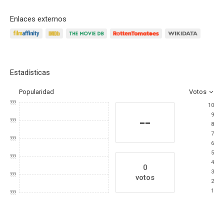
Enlaces externos
Estadísticas
Popularidad
Votos
???
10
9
--
???
8
7
???
6
5
???
4
0
3
???
votos
2
1
???