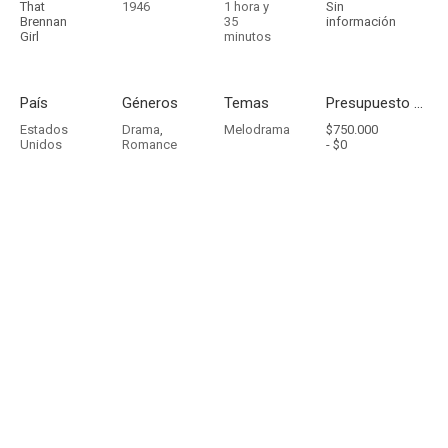
That
1946
1 hora y
Sin
Brennan
35
información
Girl
minutos
País
Géneros
Temas
Presupuesto - Ingresos
Estados
Drama
,
Melodrama
$750.000
Unidos
Romance
-
$0