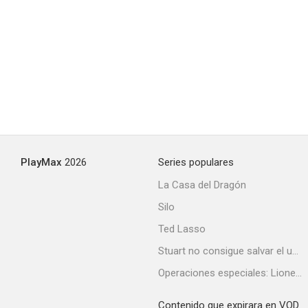
Gildersleeve's Bad Day
--
PlayMax
2026
Series populares
La Casa del Dragón
Silo
Syncopation
Ted Lasso
--
Stuart no consigue salvar el universo
Operaciones especiales: Lioness
Contenido que expirara en VOD