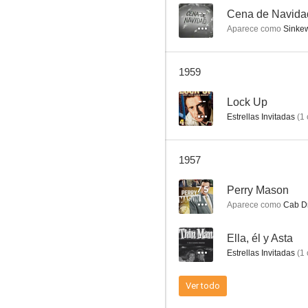
--
Cena de Navida
Aparece como
Sinkew
Cena de Navidad
1959
--
--
Lock Up
Estrellas Invitadas
(
1
1957
7.5
Perry Mason
Aparece como
Cab Dr
Ella, él y Asta
--
Ella, él y Asta
--
Estrellas Invitadas
(
1
Ver todo