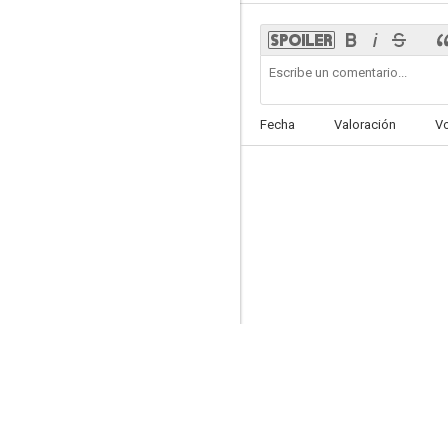
Al loco ritmo del Rock and Roll
Fecha
Valoración
V
--
Diario de a bordo
--