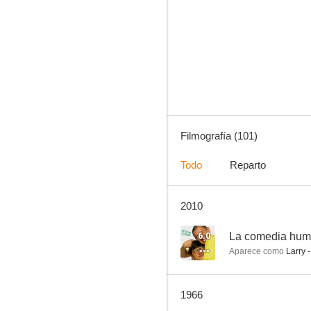
Luna nueva
6.3
Filmografía (101)
Todo
Reparto
2010
En alas de la danza
4.5
6.0
La comedia hu
Aparece como
Larry 
1966