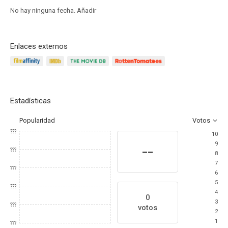
No hay ninguna fecha.
Añadir
Enlaces externos
Estadísticas
Popularidad
Votos
???
10
9
--
???
8
7
???
6
5
???
4
0
3
???
votos
2
1
???