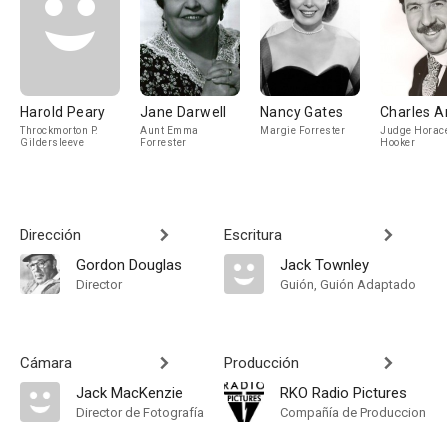
Harold Peary
Jane Darwell
Nancy Gates
Charles A
Throckmorton P.
Aunt Emma
Margie Forrester
Judge Horac
Gildersleeve
Forrester
Hooker
Dirección
Escritura
Gordon Douglas
Jack Townley
Director
Guión, Guión Adaptado
Cámara
Producción
Jack MacKenzie
RKO Radio Pictures
Director de Fotografía
Compañía de Produccion