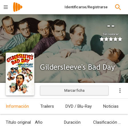
Identificarse/Registrarse
--
Sin valorar
Gildersleeve's Bad Day
Marcar ficha
Información
Trailers
DVD / Blu-Ray
Noticias
Título original
Año
Duración
Clasificación por edades