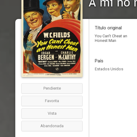
A mí no 
Título original
You Can't Cheat an
Honest Man
País
Estados Unidos
Pendiente
Favorita
Vista
Abandonada