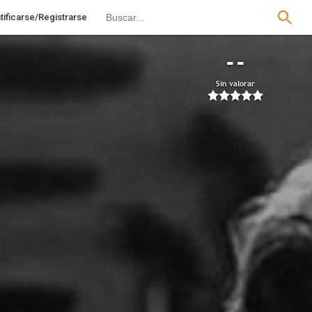
tificarse/Registrarse
--
Sin valorar