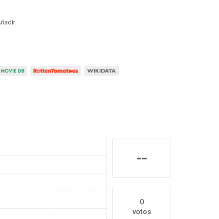
ñadir
--
0
votos