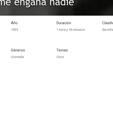
me engaña nadie
Año
Duración
Clasif
1939
1 hora y 16 minutos
Sin inf
Géneros
Temas
Comedia
Circo