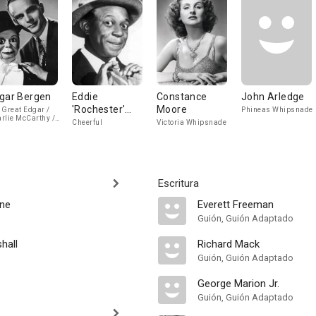
gar Bergen
Eddie
Constance
John Arledge
'Rochester'
Moore
 Great Edgar /
Phineas Whipsnade
rlie McCarthy /
Anderson
Cheerful
Victoria Whipsnade
timer Snerd
Escritura
ine
Everett Freeman
Guión, Guión Adaptado
hall
Richard Mack
Guión, Guión Adaptado
George Marion Jr.
Guión, Guión Adaptado