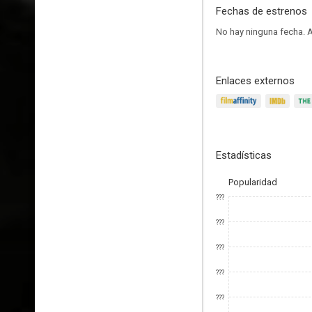
Fechas de estrenos
No hay ninguna fecha.
A
Enlaces externos
Estadísticas
Popularidad
???
???
???
???
???