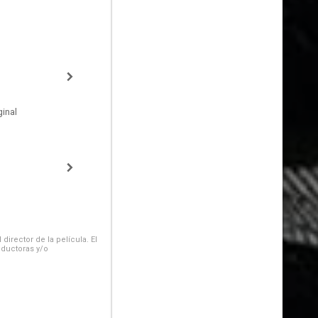
inal
irector de la película. El
oductoras y/o