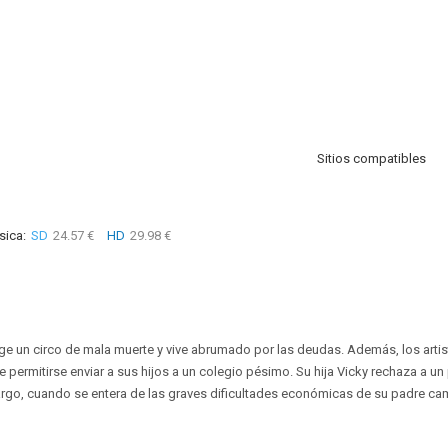
Sitios compatibles
sica:
SD
24.57 €
HD
29.98 €
ge un circo de mala muerte y vive abrumado por las deudas. Además, los artis
 permitirse enviar a sus hijos a un colegio pésimo. Su hija Vicky rechaza a un
rgo, cuando se entera de las graves dificultades económicas de su padre ca