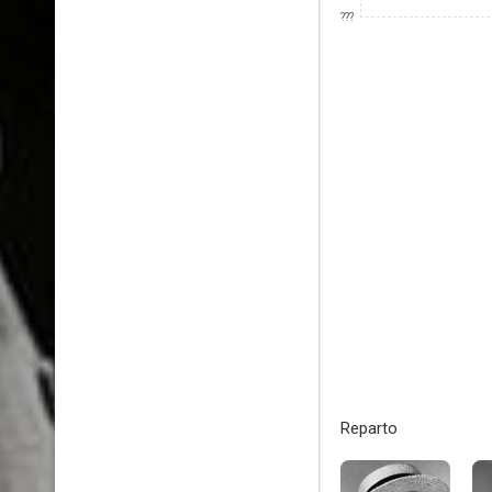
???
Reparto