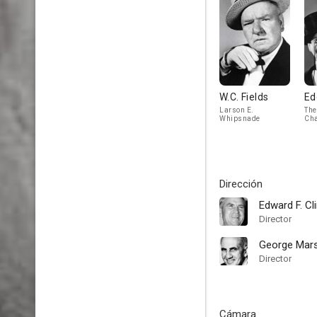
W.C. Fields
Ed
Larson E.
The
Whipsnade
Cha
Mor
Dirección
Edward F. Cl
Director
George Mars
Director
Cámara