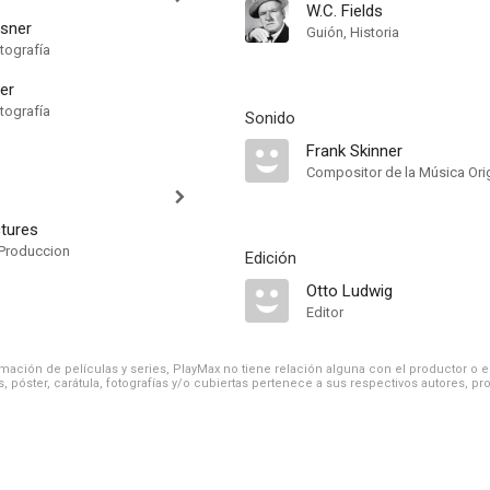
W.C. Fields
asner
Guión, Historia
tografía
er
tografía
Sonido
Frank Skinner
Compositor de la Música Orig
ctures
Produccion
Edición
Otto Ludwig
Editor
ación de películas y series, PlayMax no tiene relación alguna con el productor o el d
, póster, carátula, fotografías y/o cubiertas pertenece a sus respectivos autores, pr