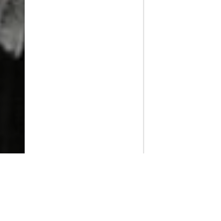
PlayMax
2026
Series populares
La Casa del Dragón
Silo