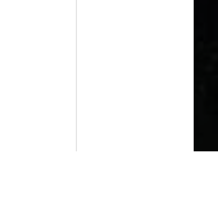
Contenido que expirara en VOD
Amazon Prime Video
Netflix