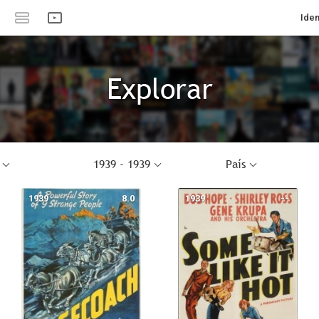
Iden
Explorar
1939 - 1939
País
1939
8.0
1939
--