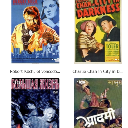
Robert Koch, el vencedor de la muerte
Charlie Chan in City in Darkness
1939
--
1939
--