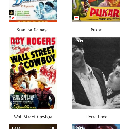
Stanitsa Dalnaya
Pukar
1939
--
1939
--
Wall Street Cowboy
Tierra linda
1939
10
1939
--