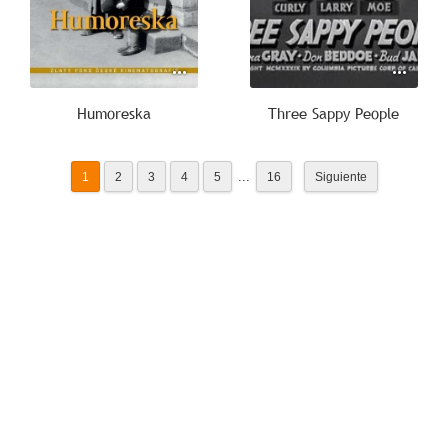
Humoreska
Three Sappy People
...
1
2
3
4
5
16
Siguiente