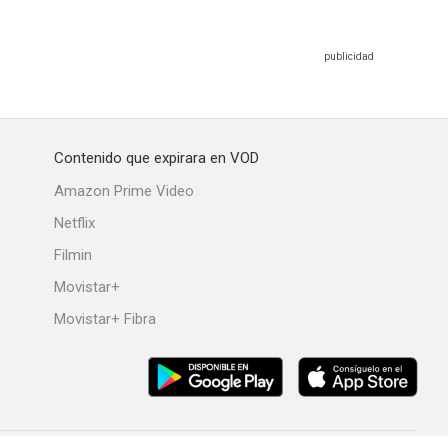
Contenido que expirara en VOD
Amazon Prime Video
Netflix
Filmin
Movistar+
Movistar+ Fibra