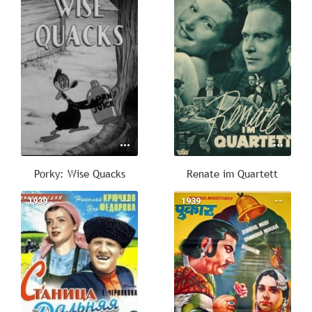
Porky: Wise Quacks
Renate im Quartett
1939
--
1939
--