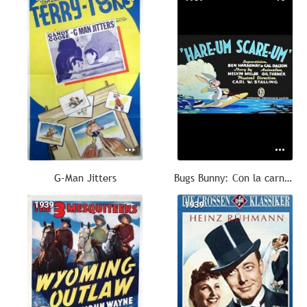
G-Man Jitters
Bugs Bunny: Con la carne de conejo
1939
--
1939
--