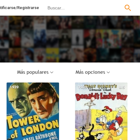
tificarse/Registrarse
Más populares
Más opciones
1939
--
1939
8.5