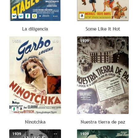
La diligencia
Some Like It Hot
1939
6.9
1939
--
Ninotchka
Nuestra tierra de paz
1939
--
1939
--