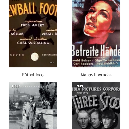
Fútbol loco
Manos liberadas
1939
--
1939
--