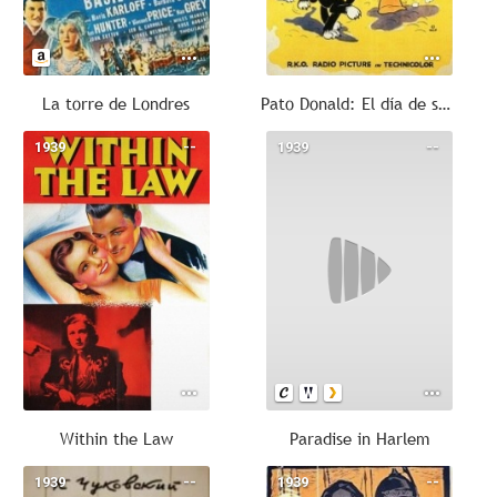
La torre de Londres
Pato Donald: El día de suerte de Donald
1939
--
1939
--
Within the Law
Paradise in Harlem
1939
--
1939
--