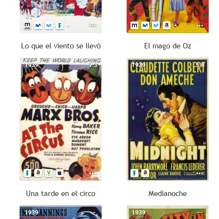
Lo que el viento se llevó
El mago de Oz
1939
7.3
1939
5.8
Una tarde en el circo
Medianoche
1939
--
1939
--