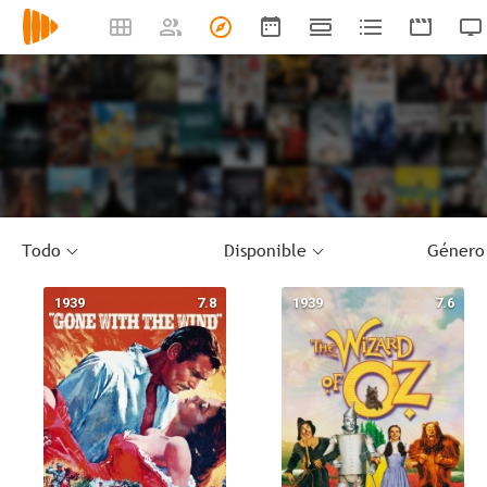
Todo
Disponible
Género
1939
7.8
1939
7.6