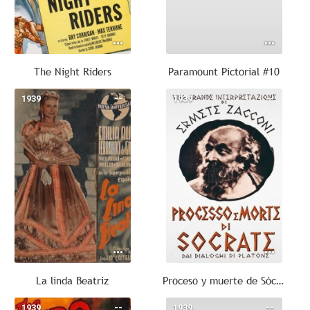
The Night Riders
Paramount Pictorial #10
1939
--
1939
--
La linda Beatriz
Proceso y muerte de Sócrates
1939
--
1939
--