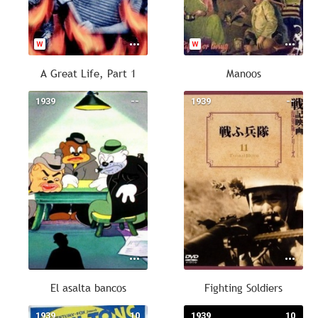
A Great Life, Part 1
Manoos
1939
--
1939
--
El asalta bancos
Fighting Soldiers
1939
10
1939
10