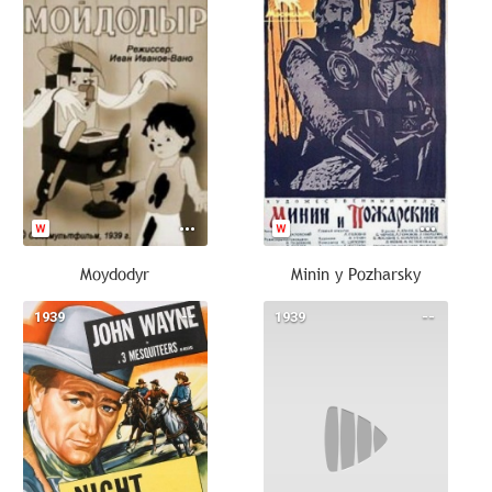
Moydodyr
Minin y Pozharsky
1939
--
1939
--