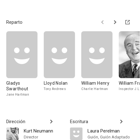
Reparto
Gladys
Lloyd Nolan
William Henry
William F
Swarthout
Tony Andrews
Charlie Hartman
Inspector J.L
Jane Hartman
Dirección
Escritura
Kurt Neumann
Laura Perelman
Director
Guión, Guión Adaptado