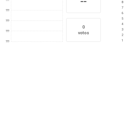
--
???
8
7
???
6
5
???
4
0
3
???
votos
2
1
???