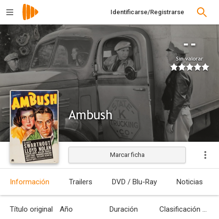
Identificarse/Registrarse
--
Sin valorar
Ambush
Marcar ficha
Estrenada
Información
Trailers
DVD / Blu-Ray
Noticias
Título original
Año
Duración
Clasificación por edades